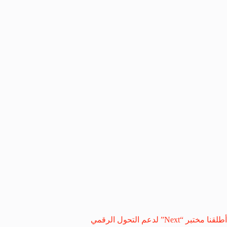
أطلقنا مختبر “Next” لدعم التحول الرقمي