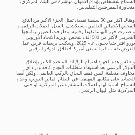
السماح للأشخاص بإيداع الأموال مباشرة في البنك المركزي،
متجاوزة المقرضين التقليديين.
وهناك اكثر من 50 سلطة نقدية، تمثل الجزء الاكبر من الناتج
المحلي الاجمالي العالمي، تستكشف بالفعل العملات الرقمية،
وأصدرت جزر البهاما نقودا رقمية، وطرحت الصين برنامجها
التجريبي لاكثر من 500 الف شخص، ويريد الاتحاد الأوروبي
يورو افتراضيا بحلول عام 2025، وشكلت بريطانيا فريق عمل
للغرض نفسه، فيما تسعى أميركا لاطلاق الدولار الرقمي.
وتعكس هذه الجهود اهتمام الولايات المتحدة الكبير بإطلاق
الدولار الرقمي بعد استيفاء متطلبات النجاح كافة ودرء اي
مخاوف متعلقة، ليس فقط اللحاق بالركب العالمي، ولكن أيضا
للحفاظ على مكانتها المهيمنة في النظام المالي الدولي، وعدم
السماح باستبدالها بالعملات المشفرة غير المركزية او حتى
المركزية مثل اليوان الرقمي.