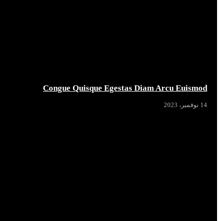
Congue Quisque Egestas Diam Arcu Euismod
14 نوفمبر، 2023