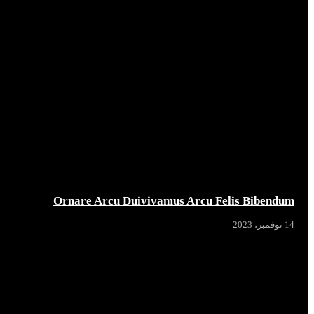
Ornare Arcu Duivivamus Arcu Felis Bibendum
14 نوفمبر، 2023