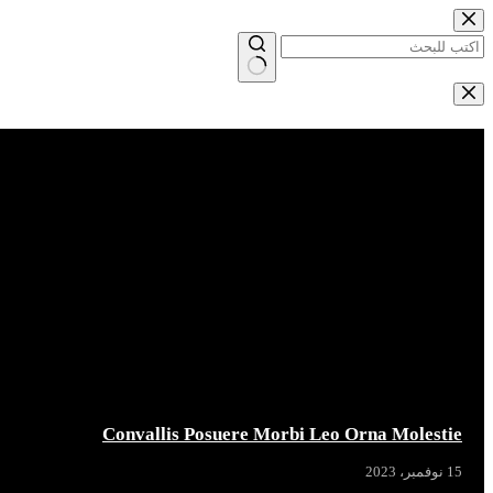
التجاوز
إلى
المحتوى
لا
توجد
Breaking News
نتائج
Convallis Posuere Morbi Leo Orna Molestie
15 نوفمبر، 2023