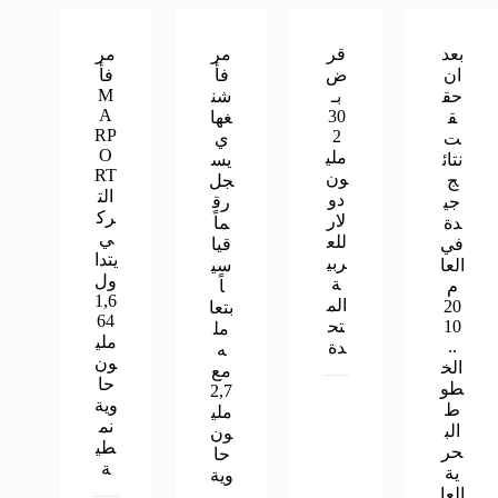
بعد
قر
مر
مر
ان
ض
فأ
فأ
M
حق
بـ
شن
A
30
ق
غها
RP
2
ت
ي
O
ملي
نتائ
يس
RT
ون
ج
جل
الت
دو
جي
رق
رك
لار
دة
ماً
ي
للع
في
قيا
يتدا
ربي
العا
سي
ول
ة
م
اً
1,6
الم
20
بتعا
64
10
تح
مل
ملي
..
دة
ه
ون
الخ
مع
حا
طو
2,7
وية
ط
ملي
نم
الب
ون
طي
حر
حا
ة
ية
وية
العا