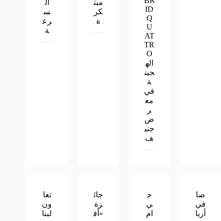
BR
مبت
ال
ID
كر
س
Q
ة
رع
U
ة
AT
TR
O
اله
جين
ة
في
مع
ر
ض
جني
ف
صا
ج
جائ
تعا
في
ي
زة
ون
أربا
ام
»أف
لبنا