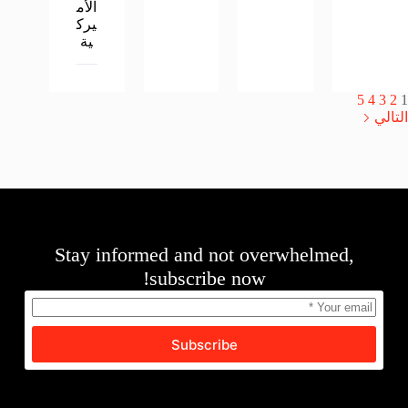
الأم
يرك
ية
5
4
3
2
1
التالي
Stay informed and not overwhelmed,
subscribe now!
Subscribe