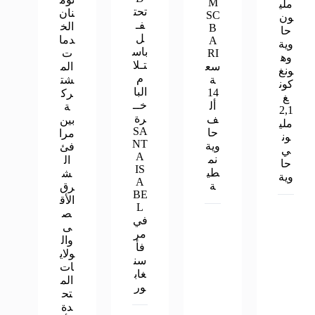
M
ملي
تحت
نان
SC
ون
فـ
الخ
B
حا
ل
دما
A
وية
باس
RI
ت
وه
تـلا
سع
الم
ونغ
م
ة
شت
كون
البا
14
رك
غ
خــ
أل
ة
2,1
رة
ف
بين
ملي
SA
حا
مرا
ون
NT
وية
فئ
ي
A
نم
ال
حا
IS
طي
ش
وية
A
ة
رق
BE
الأق
L
ص
في
ى
مر
وال
فأ
ولاي
سن
ات
غاب
الم
ور
تح
دة