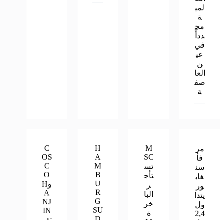
لمي
ة
مج
ددأً
في
عي
ن
العا
صف
ة
C
H
M
مر
OS
A
SC
فأ
C
M
تس
سن
O
B
تأج
غاب
U
وH
ر
ور
R
A
البا
يتدا
G
NJ
خر
ول
SU
IN
ة
2,4
D
تؤم