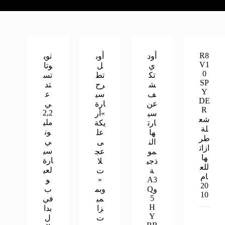
R8
أود
أوب
توي
V1
ي
ل
وتا
0
تك
تط
تس
SP
ش
رح
تد
Y
ف
سي
ع
DE
عن
ارة
ي
R
2,2
سي
»أر
شع
ملي
ارت
يكة
لة
ون
ها
عل
طر
ي
الن
ى
ازات
سي
مو
عج
ها
ارة
ذجي
لا
للع
لعي
ة
ت
ام
A3
«
و
20
وQ
وبم
ب
10
5
مي
في
H
زا
بدا
Y
ت
ل