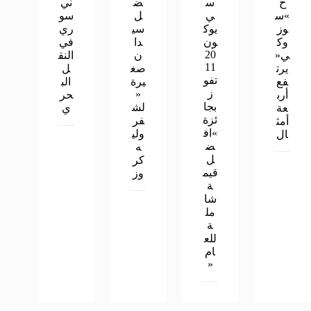
ح
س
ض
ني
»س
ي
ل
سو
وز
يوك
سي
ري
وك
ون
دا
في
20
ي«
ن
النق
11
يرت
صغ
ل
تفو
فع
يرة
الب
ز
«
أرب
حر
بجا
لش
عة
ي
ئزة
فر
أمث
»اف
ولي
ال
ض
ه
ل
كر
قيم
وز
ة
شا
مل
ة
للع
ام
«