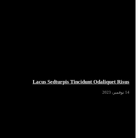
Lacus Sedturpis Tincidunt Odaliquet Risus
14 نوفمبر، 2023