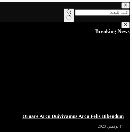
التجاوز
إلى
المحتوى
لا
توجد
Breaking News
نتائج
Ornare Arcu Duivivamus Arcu Felis Bibendum
14 نوفمبر، 2023