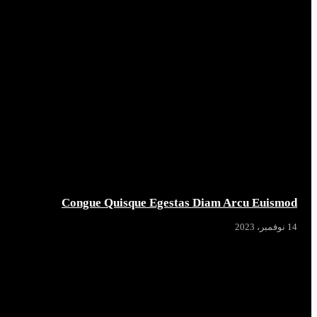
Congue Quisque Egestas Diam Arcu Euismod
14 نوفمبر، 2023