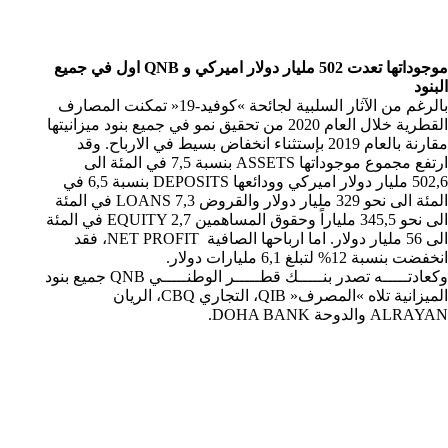
موجوداتها تعدت 502 مليار دولار اميركي و QNB اول في جميع
البنود
بالرغم من الآثار السلبية لجائحة »كوفيد-19« تمكنت المصارف
القطرية خلال العام 2020 من تحقيق نمو في جميع بنود ميزانيتها
مقارنة بالعام 2019 بإستثناء انخفاض بسيط في الارباح. وقد
ارتفع مجموع موجوداتها ASSETS بنسبة 7,5 في المئة الى
502,6 مليار دولار اميركي وودائعها DEPOSITS بنسبة 6,5 في
المئة الى نحو 329 مليار دولار والقروض LOANS 7,3 في المئة
الى نحو 345,5 ملياراً وحقوق المساهمين EQUITY 2,7 في المئة
الى 56 مليار دولار. اما ارباحها الصافية NET PROFIT، فقد
انخفضت بنسبة 12% لتبلغ 6,1 مليارات دولار.
وكعادتـــــه تصدر بنـــــك قطـــــر الوطنـــــي QNB جميع بنود
الميزانية تلاه »المصرف« QIB، التجاري CBQ، الريان
ALRAYAN والدوحة DOHA BANK.