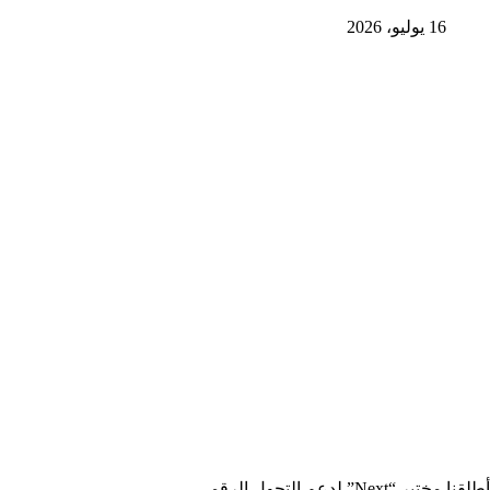
16 يوليو، 2026
أطلقنا مختبر “Next” لدعم التحول الرقمي