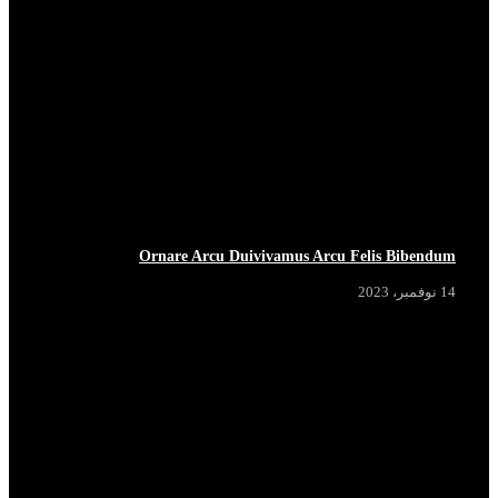
BREAKING
Ornare Arcu Duivivamus Arcu Felis Bibendum
14 نوفمبر، 2023