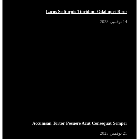
Lacus Sedturpis Tincidunt Odaliquet Risus
14 نوفمبر، 2023
HOT NOW
HOT NOW
HOT NOW
HOT NOW
Accumsan Tortor Posuere Acut Consequat Semper
21 نوفمبر، 2023