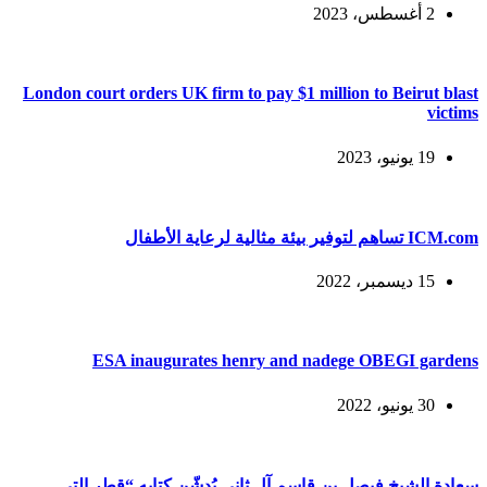
2 أغسطس، 2023
London court orders UK firm to pay $1 million to Beirut blast
victims
19 يونيو، 2023
ICM.com تساهم لتوفير بيئة مثالية لرعاية الأطفال
15 ديسمبر، 2022
ESA inaugurates henry and nadege OBEGI gardens
30 يونيو، 2022
سعادة الشيخ فيصل بن قاسم آل ثاني يُدشّن كتابه “قطر التي