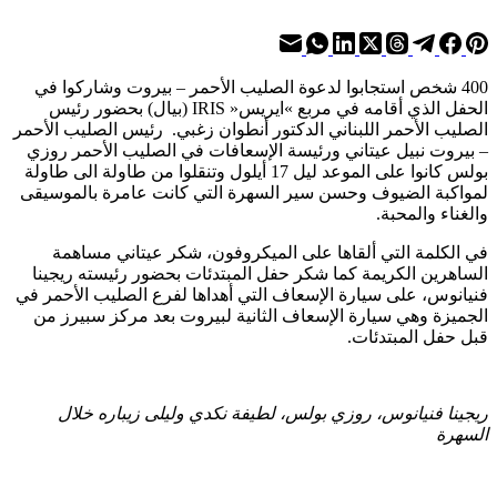
400 شخص استجابوا لدعوة الصليب الأحمر – بيروت وشاركوا في
الحفل الذي أقامه في مربع »ايريس« IRIS (بيال) بحضور رئيس
الصليب الأحمر اللبناني الدكتور أنطوان زغبي. رئيس الصليب الأحمر
– بيروت نبيل عيتاني ورئيسة الإسعافات في الصليب الأحمر روزي
بولس كانوا على الموعد ليل 17 أيلول وتنقلوا من طاولة الى طاولة
لمواكبة الضيوف وحسن سير السهرة التي كانت عامرة بالموسيقى
والغناء والمحبة.
في الكلمة التي ألقاها على الميكروفون، شكر عيتاني مساهمة
الساهرين الكريمة كما شكر حفل المبتدئات بحضور رئيسته ريجينا
فنيانوس، على سيارة الإسعاف التي أهداها لفرع الصليب الأحمر في
الجميزة وهي سيارة الإسعاف الثانية لبيروت بعد مركز سبيرز من
قبل حفل المبتدئات.
ريجينا فنيانوس، روزي بولس، لطيفة نكدي وليلى زيباره خلال
السهرة