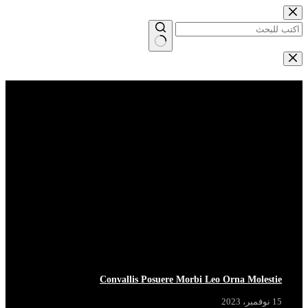
التجاوز
إلى
المحتوى
لا
توجد
Breaking News
View More
نتائج
Convallis Posuere Morbi Leo Orna Molestie
15 نوفمبر، 2023