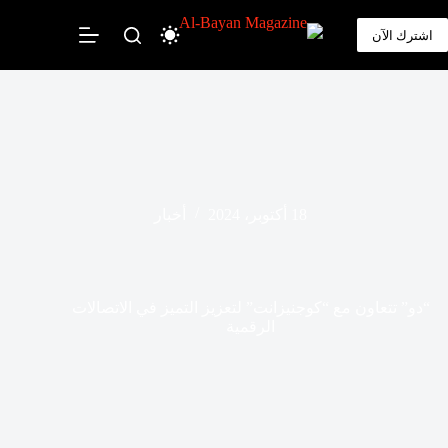
لتجاوز
لى
اشترك الآن
لمحتوى
18 أكتوبر، 2024
أخبار
“دو” تتعاون مع “كوجنيزانت” لتعزيز التميز في الاتصالات
الرقمية