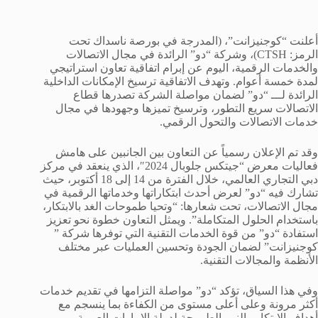
أعلنت “كوجنيزانت”، (المدرجة في بورصة ناسداك تحت
الرمز: CTSH)، وشركة “دو” الرائدة في مجال الاتصالات
والخدمات الرقمية، اليوم عن إبرام اتفاقية تعاون استراتيجي
لمدة خمسة أعوام. وتهدف الاتفاقية ترسيخ الإمكانات الداخلية
الرائدة لـــ “دو” لضمان مواصلة الشركة تصدرها قطاع
الاتصالات سريع التطور، وترسيخ تميزها وجهودها في مجال
خدمات الاتصالات والتحول الرقمي.
وقد تم الإعلان رسمياً عن التعاون بين الجانبين على هامش
فعاليات معرض “جيتكس جلوبال 2024″، الذي ينعقد في مركز
دبي التجاري العالمي، خلال الفترة من 14 إلى 18 أكتوبر، حيث
تشارك فيه “دو” لعرض أحدث ابتكاراتها وخدماتها الرقمية في
مجال الاتصالات، تحت شعارها: “وتحيا طموحات الغد بالابتكار،
باستخدام الحلول المتكاملة”. ويمثل التعاون خطوة نحو تعزيز
استفادة “دو” من قوة الخدمات التقنية التي توفرها شركة ”
كوجنيزانت” لضمان الجودة وتحسين العمليات عبر مختلف
الأنظمة والمجالات التقنية.
وفي هذا السياق، تؤكد “دو” مواصلة التزامها في تقديم خدمات
أكثر مرونة وعلى أعلى مستوى من الكفاءة بما ينسجم مع
أهداف الابتكار والنمو الطموحة لدولة الإمارات العربية