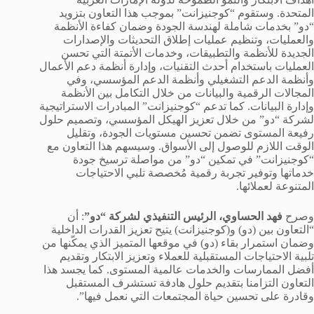
المتحدة. وستقوم “كوجنيزانت” بموجب هذا التعاون بتزويد
“دو” بخدمات شاملة لهندسة الجودة وضمان كفاءة الأنظمة
والعمليات، وتنظيم عمليات إطلاق التحديثات والإصدارات
الجديدة للأنظمة والتطبيقات، وخدمات الأتمتة التي تحسن
العمليات باستخدام أحدث التقنيات، وإدارة أنظمة دعم الأعمال
وأنظمة الدعم التشغيلي وأنظمة الدعم المؤسسي، وفي
المجالات الرقمية والبيانات من خلال التكامل بين الأنظمة
وإدارة البيانات. كما تدعم “كوجنيزانت” المبادرات الاستراتيجية
لشركة “دو” من خلال تعزيز الهيكل المؤسسي، وتصميم حلول
رفيعة المستوى تضمن تحسين مستويات الجودة، وتقليل
الوقت اللازم للوصول إلى الأسواق. وسيسهم هذا التعاون مع
“كوجنيزانت” في تمكين “دو” من مواصلة ترسيخ جودة
خدماتها وتوفير تجربة رقمية مُخصصة تلبي الاحتياجات
المتنوعة لعملائها.
وصرح
فهد الحساوي، الرئيس التنفيذي لشركة “دو”
: أن
“التعاون بين (دو) و(كوجنيزانت) يتيح تعزيز القدرات الداخلية
وضمان استمرار بقاء (دو) في موقعها المتميز الذي يمكّنها من
تلبية الاحتياجات المستقبلية للعملاء وتعزيز الابتكار وتقديم
أفضل الممارسات والخدمات عالمية المستوى. كما يجسد هذا
التعاون التزامنا بتقديم حلول هادفة تستشرف المستقبل
وقادرة على تحسين حياة المجتمعات التي نعمل فيها”.