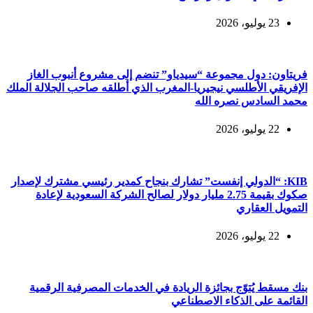
23 يوليو، 2026
فريتاون: دول مجموعة “سيدياو” تنضم إلى مشروع أنبوب الغاز
الإفريقي الأطلسي نيجيريا-المغرب الذي أطلقه صاحب الجلالة الملك
محمد السادس نصره الله
22 يوليو، 2026
KIB: “الدولي إنفست” تشارك بنجاح كمدير رئيسي مشترك لإصدار
صكوك بقيمة 2.75 مليار دولار لصالح الشركة السعودية لإعادة
التمويل العقاري
22 يوليو، 2026
بنك مسقط يُتوّج بجائزة الريادة في الخدمات المصرفية الرقمية
القائمة على الذكاء الاصطناعي