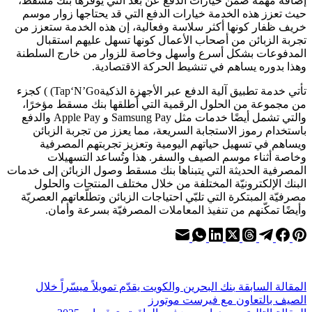
إضافة مهمة ضمن خيارات الدفع عن بعد التي يوفرها بنك مسقط،
حيث تعزز هذه الخدمة خيارات الدفع التي قد يحتاجها زوار موسم
خريف ظفار كونها أكثر سلاسة وفعالية، إن هذه الخدمة ستعزز من
تجربة الزبائن من أصحاب الأعمال كونها تسهل عليهم استقبال
المدفوعات بشكل أسرع وأسهل وخاصة للزوار من خارج السلطنة
وهذا بدوره يساهم في تنشيط الحركة الاقتصادية.
تأتي خدمة تطبيق آلية الدفع عبر الأجهزة الذكيةTap‘N’Go) ) كجزء
من مجموعة من الحلول الرقمية التي أطلقها بنك مسقط مؤخرًا،
والتي تشمل أيضًا خدمات مثل Samsung Pay و Apple Pay والدفع
باستخدام رموز الاستجابة السريعة، مما يعزز من تجربة الزبائن
ويساهم في تسهيل حياتهم اليومية وتعزيز تجربتهم المصرفية
وخاصة أثناء موسم الصيف والسفر. هذا وتُساعد التسهيلات
المصرفية الحديثة التي يتبناها بنك مسقط وصول الزبائن إلى خدمات
البنك الإلكترونيّة المختلفة من خلال مختلف المنتجات والحلول
مصرفيّة المبتكرة التي تلبّي احتياجات الزبائن وتطلّعاتهم العصريّة
وأيضًا تمكّنهم من تنفيذ المعاملات المصرفيّة بسرعة وأمان.
ال
مقالة
السابقة
بنك البحرين والكويت يقدّم تمويلاً ميسّراً خلال
الصيف بالتعاون مع فيرست موتورز