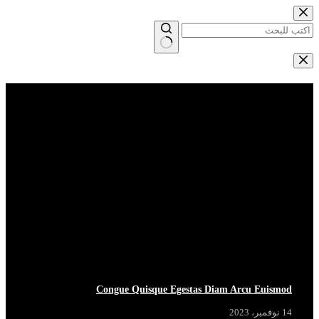
التجاوز
إلى
المحتوى
لا
توجد
Breaking News
View More
نتائج
BREAKING
BREAKING
BREAKING
BREAKING
Congue Quisque Egestas Diam Arcu Euismod
14 نوفمبر، 2023