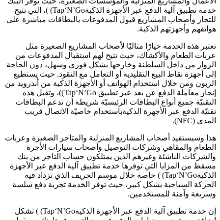
الأعمال والمشاريع المنزلية والمؤسسات الصغيرة، حيث يوفر البنك
خدمة تطبيق آلية الدفع عبر الأجهزة الذكيةTap‘N’Go) )، التي تتيح
للتجار وأصحاب المشاريع قبول المدفوعات بالبطاقات مباشرة على
هواتفهم وأجهزتهم الذكية.
تعتبر هذه الخدمة خيارًا مثاليًا لأصحاب المشاريع الصغيرة مثل
عربات الطعام والأكشاك، حيث تتيح لهم استقبال المدفوعات من
الزوار من داخل السلطنة وخارجها بشكل فوري وسهل، دون الحاجة
إلى أجهزة نقاط البيع التقليدية أو التعامل مع النقود. حيث يستطيع
الزبون ومن خلال استخدام الهواتف أو الأجهزة الذكية من أندرويد من
إنجاز معاملة الدفع عن بعد عبر تطبيق Tap‘N’Go))، وتقبل هذه
التقنيّة جميع أنواع البطاقات الرئيسيّة شريطة أن تدعم البطاقات
تقنيّة الدفع عبر الأجهزة الذكيةباستخدام خاصيّة الاتصال قريب
المدى (NFC).
هذا وسيستفيد أصحاب المشاريع المنزلية والمتاجر الصغيرة وعربات
الطعام والمقاهي وشركات التوصيل وأصحاب سيارات الأجرة
والشركات الناشئة وغيرهم الذين يمتلكون حساب التاجر من بنك
مسقط من المزايا التي توفرها خدمة تطبيق آلية الدفع عبر الأجهزة
الذكيةTap‘N’Go) ) خاصة خلال موسم الخريف الذي تزداد فيه
الحركة السياحية بشكل كبير، حيث توفر الخدمة تجربة دفع سلسة
وسريعة وآمنة للمستخدمين.
إن خدمة تطبيق آلية الدفع عبر الأجهزة الذكيةTap‘N’Go) ) تشكل