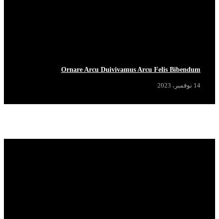
Ornare Arcu Duivivamus Arcu Felis Bibendum
14 نوفمبر، 2023
Popular News
View More
HOT NOW
HOT NOW
HOT NOW
HOT NOW