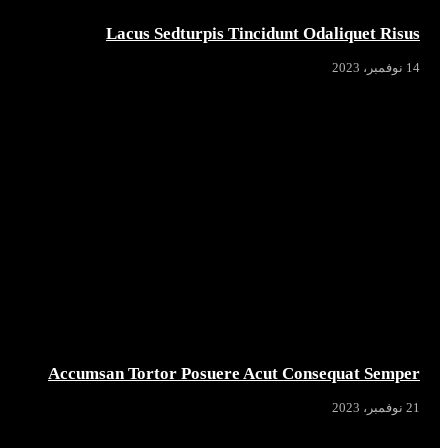
Lacus Sedturpis Tincidunt Odaliquet Risus
14 نوفمبر، 2023
Accumsan Tortor Posuere Acut Consequat Semper
21 نوفمبر، 2023