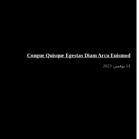
Congue Quisque Egestas Diam Arcu Euismod
14 نوفمبر، 2023