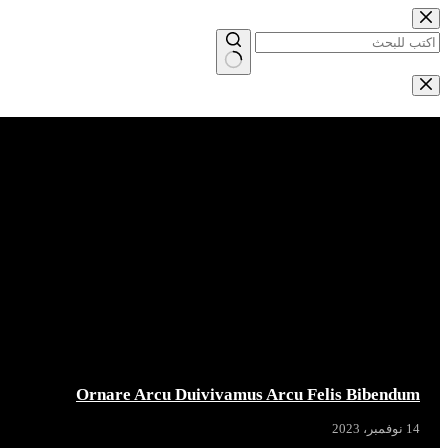
التجاوز
إلى
المحتوى
لا
توجد
Breaking News
نتائج
Ornare Arcu Duivivamus Arcu Felis Bibendum
14 نوفمبر، 2023