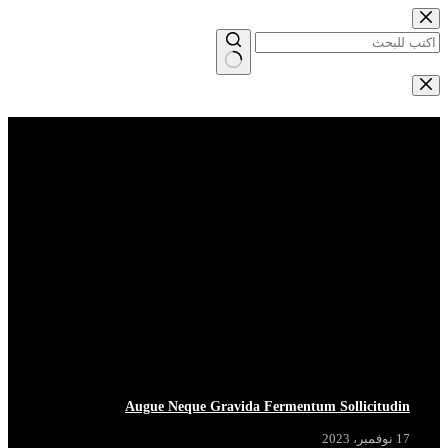
التجاوز
إلى
المحتوى
لا
توجد
Breaking News
View More
نتائج
BREAKING
BREAKING
BREAKING
BREAKING
Augue Neque Gravida Fermentum Sollicitudin
17 نوفمبر، 2023