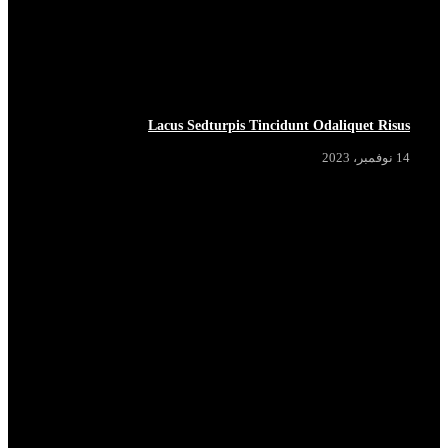
Lacus Sedturpis Tincidunt Odaliquet Risus
14 نوفمبر، 2023
HOT NOW
HOT NOW
HOT NOW
HOT NOW