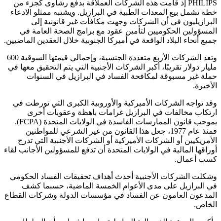
PHILIPS إذ قامت هذه الشركات العملاقة بدفع رشاوى كجزء من
خطة تشمل بيع المعدات الطبية في البرازيل. ويشتبه ممثلو الادعاء
البرازيليون في أن الشركات وجهت مكافآت غير قانونية إلى
المسؤولين الحكوميين لتأمين عقود مع برامج الصحة العامة في
جميع أنحاء البلاد الواقعة في أميركا الجنوبية خلال العقدين الماضيين.
وتعد الشركات الأربع متعددة الجنسية، وإجمالي قيمتها السوقية 600
مليار دولار تقريبًا، أكبر الشركات الأجنبية التي يتم التحقيق معها في
حملة غير مسبوقة لمكافحة الفساد في البرازيل في السنوات
الأخيرة.
وقد تواجه الشركات الأميركية والأوروبية الكبرى التي تورطت في
ارتكاب مخالفات في البرازيل غرامات باهظة وعقوبات أخرى
بموجب قانون الممارسات الفاسدة في الولايات المتحدة (FCPA).
فمنذ عام 1977، جعل هذا القانون من غير الشرعي للمواطنين
الأمريكيين أو الشركات الأميركية أو الشركات الأجنبية التي تدرج
أوراقها المالية في الولايات المتحدة أن تدفع للمسؤولين الأجانب لقاء
كسب أعمال.
وشكلت الشركات الأجنبية أحدث أهداف تحقيقات الفساد الحكومي
في البرازيل على مدى الأعوام الخمسة الماضية، حسبما كشف
المدعون العامون عن الفساد في مؤسسات الدولة وشركات القطاع
الخاص.