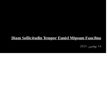
Diam Sollicitudin Tempor Eunisl Mipsum Faucibus
14 نوفمبر، 2023