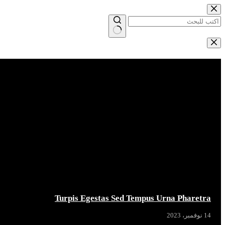
التجاوز
إلى
المحتوى
لا
توجد
Breaking News
نتائج
Turpis Egestas Sed Tempus Urna Pharetra
14 نوفمبر، 2023