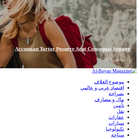
Accumsan Tortor Posuere Acut Consequat Semper
21 نوفمبر، 2023
موضوع الغلاف
اقتصاد عربي و عالمي
بصراحة
مال و مصارف
تأمين
نقل
عقارات
سيارات
تكنولوجيا
سياحة