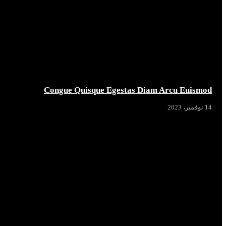
Congue Quisque Egestas Diam Arcu Euismod
14 نوفمبر، 2023