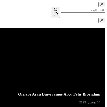
التجاوز
إلى
المحتوى
لا
توجد
Breaking News
نتائج
Ornare Arcu Duivivamus Arcu Felis Bibendum
14 نوفمبر، 2023