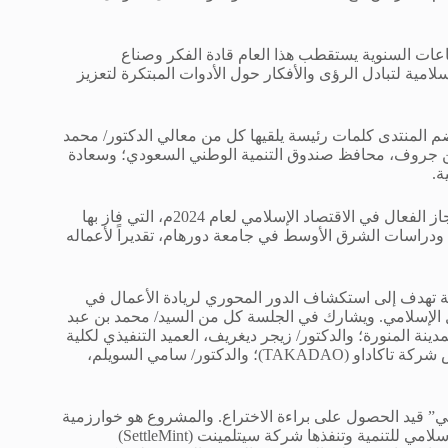
اعات السنوية يستقطب هذا العام قادة الفكر وصناع
امية لتبادل الرؤى والأفكار حول الأدوات المبتكرة لتعزيز
يضم المنتدى كلمات رئيسة يلقيها كل من معالي الدكتور/ محمد
يفن جروف، محافظ صندوق التنمية الوطني السعودي؛ وسعادة
ة.
وسيشهد المنتدى مراسم حفل تسليم جائزة البنك الإسلامي للتنمية للإنجاز الفعال في الاقتصاد الإسلامي لعام 2024م، التي فاز بها
 ودراسات الشرق الأوسط في جامعة دورهام، تقديراً لأعماله
ة تهدف إلى استكشاف الدور المحوري لريادة الأعمال في
ل الإسلامي. ويشارك في الجلسة كل من السيد/ محمد بن عبد
دينة المنورة؛ والدكتور/ زيجر ديغريف، العميد التنفيذي لكلية
الأمير محمد بن سلمان؛ والسيد/ مراد إرسان، الرئيس التنفيذي ومؤسس شركة تاكاداو (TAKADAO)؛ والدكتور/ سامي السويلم،
ي” قيد الحصول على براءة الاختراع. والمشروع هو خوارزمية
لتعزيز الاستقرار في الأسواق المالية يعكف على تطويرها معهد البنك الإسلامي للتنمية وتنفذها شركة سيتلمينت (SettleMint)