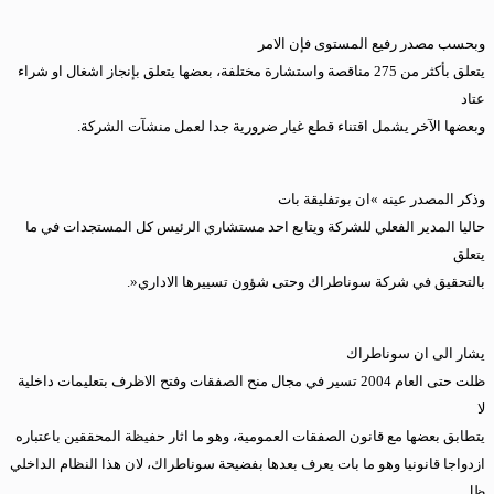
وبحسب مصدر رفيع المستوى فإن الامر
يتعلق بأكثر من 275 مناقصة واستشارة مختلفة، بعضها يتعلق بإنجاز اشغال او شراء
عتاد
وبعضها الآخر يشمل اقتناء قطع غيار ضرورية جدا لعمل منشآت الشركة.
وذكر المصدر عينه »ان بوتفليقة بات
حاليا المدير الفعلي للشركة ويتابع احد مستشاري الرئيس كل المستجدات في ما
يتعلق
بالتحقيق في شركة سوناطراك وحتى شؤون تسييرها الاداري«.
يشار الى ان سوناطراك
ظلت حتى العام 2004 تسير في مجال منح الصفقات وفتح الاظرف بتعليمات داخلية
لا
يتطابق بعضها مع قانون الصفقات العمومية، وهو ما اثار حفيظة المحققين باعتباره
ازدواجا قانونيا وهو ما بات يعرف بعدها بفضيحة سوناطراك، لان هذا النظام الداخلي
ظل