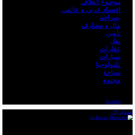
موضوع الغلاف
اقتصاد عربي و عالمي
بصراحة
مال و مصارف
تأمين
نقل
عقارات
سيارات
تكنولوجيا
سياحة
مجتمع
AR
English
اشترك الآن
The Leading Economic Magazine in the MENA Region