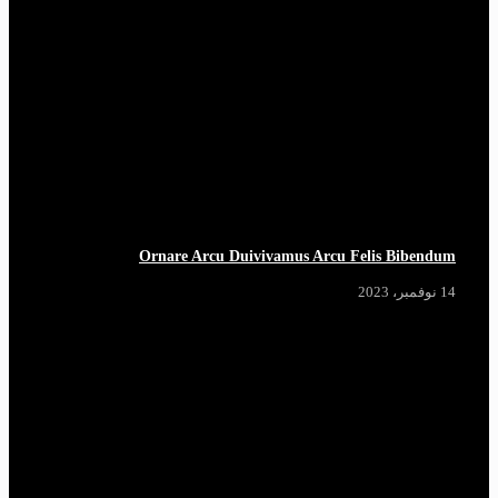
Ornare Arcu Duivivamus Arcu Felis Bibendum
14 نوفمبر، 2023