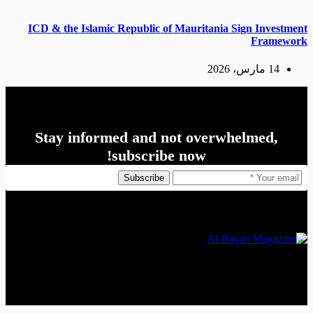
ICD & the Islamic Republic of Mauritania Sign Investment
Framework
14 مارس، 2026
Stay informed and not overwhelmed,
subscribe now!
Subscribe
The Leading Economic Magazine in the MENA Region
Copyright © 2026 Al Bayan Magazine - Powered by Brains
Beyond