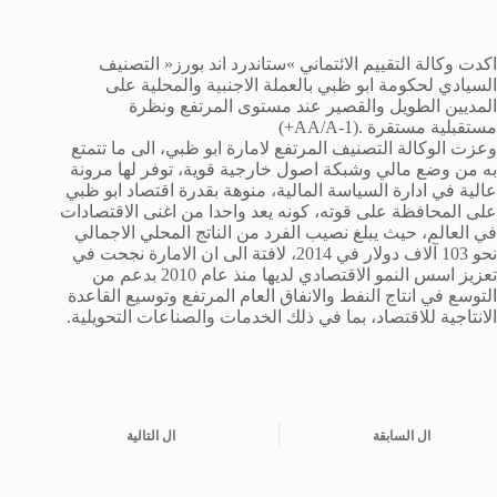
اكدت وكالة التقييم الائتماني »ستاندرد اند بورز« التصنيف
السيادي لحكومة ابو ظبي بالعملة الاجنبية والمحلية على
المديين الطويل والقصير عند مستوى المرتفع ونظرة
مستقبلية مستقرة
(+AA/A-1).
وعزت الوكالة التصنيف المرتفع لامارة ابو ظبي، الى ما تتمتع
به من وضع مالي وشبكة اصول خارجية قوية، توفر لها مرونة
عالية في ادارة السياسة المالية، منوهة بقدرة اقتصاد ابو ظبي
على المحافظة على قوته، كونه يعد واحدا من اغنى الاقتصادات
في العالم، حيث يبلغ نصيب الفرد من الناتج المحلي الاجمالي
نحو 103 آلاف دولار في 2014، لافتة الى ان الامارة نجحت في
تعزيز اسس النمو الاقتصادي لديها منذ عام 2010 بدعم من
التوسع في انتاج النفط والانفاق العام المرتفع وتوسيع القاعدة
الانتاجية للاقتصاد، بما في ذلك الخدمات والصناعات التحويلية.
ال
السابقة
ال
التالية