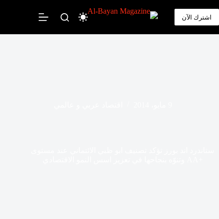
لتجاوز
لى
اشترك الآن
لمحتوى
9 مايو، 2014
اقتصاد عربي و عالمي
ستاندرد اند بورز تؤكد تصنيف ابو ظبي الائتماني عند مستوى
+AA وتنوّه بنجاحها في تعزيز اسس النمو الاقتصادي