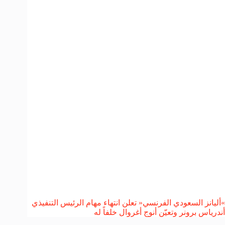
»أليانز السعودي الفرنسي« تعلن انتهاء مهام الرئيس التنفيذي
أندرياس برونر وتعيّن أنوج أغروال خلفاً له