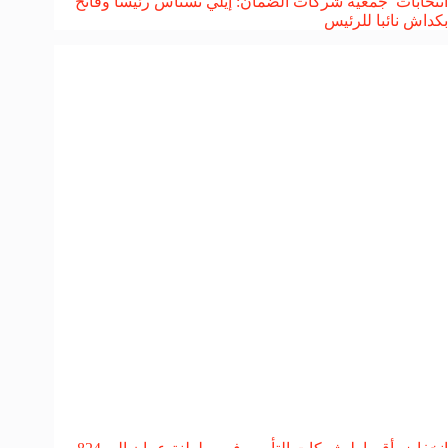
انتخابات جمعية شركات الضمان: إيلي نسناس رئيسا وفاتح
بكداش نائبا للرئيس