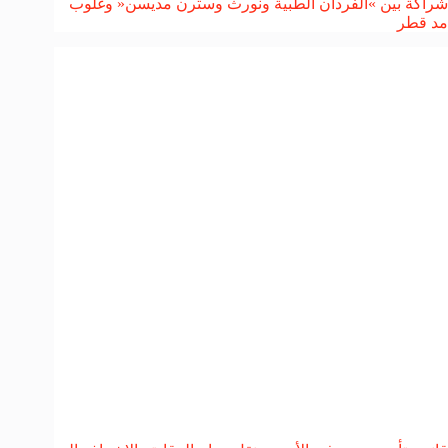
شراكة بين »الفردان الطبية ونورث وسترن مديسن« وغلوب
مد قطر