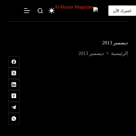
لتجاوز
لى
اشترك الآن
لمحتوى
ديسمبر 2013
الرئيسية
ديسمبر 2013