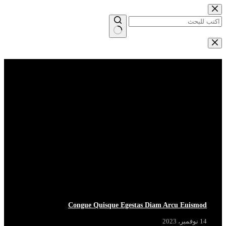
التجاوز
إلى
المحتوى
لا
توجد
Breaking News
View More
نتائج
BREAKING
BREAKING
BREAKING
BREAKING
Congue Quisque Egestas Diam Arcu Euismod
14 نوفمبر، 2023