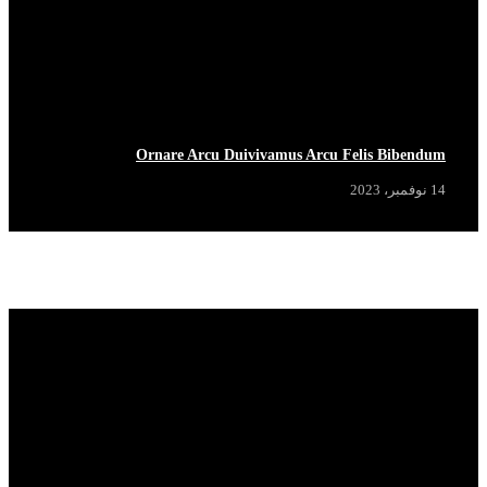
Ornare Arcu Duivivamus Arcu Felis Bibendum
14 نوفمبر، 2023
Popular News
View More
HOT NOW
HOT NOW
HOT NOW
HOT NOW