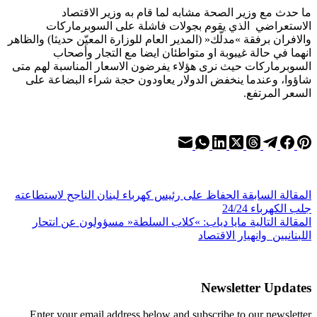
ما حدث مع وزير الصحة مشابه لما قام به وزير الاقتصاد
الاستعراضي الذي يقوم بجولات فاشلة على السوبرماركات
والافران برفقة »مدلّك« (المدير العام للوزارة المعيّن حديثا) والظاهر
انهما في حالة غيبوبة او متواطئان ايضا مع التجار وأصحاب
السوبرماركات حيث نرى هؤلاء يفرضون الاسعار المناسبة لهم متى
شاؤوا، وعندما ينخفض الدولار يعاودون حجة شراء البضاعة على
السعر المرتفع.
ال
مقالة
السابقة
الحفاظ على رئيس كهرباء لبنان الناجح لاستطاعته
جلب الكهرباء 24/24
ال
مقالة
التالية
مايا دياب: »كلاب السلطة« مسؤولون عن انتحار
اللبنانيين وانهيار الاقتصاد
Newsletter Updates
Enter your email address below and subscribe to our newsletter