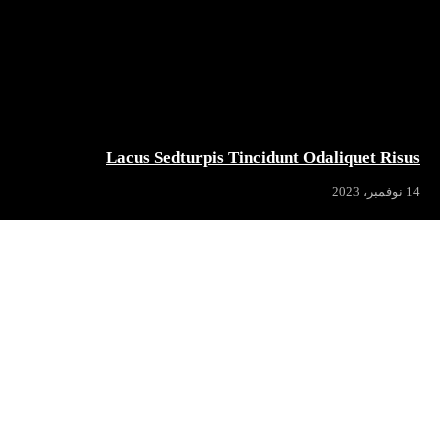
Lacus Sedturpis Tincidunt Odaliquet Risus
14 نوفمبر، 2023