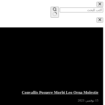
التجاوز
إلى
المحتوى
لا
توجد
Breaking News
نتائج
Convallis Posuere Morbi Leo Orna Molestie
15 نوفمبر، 2023