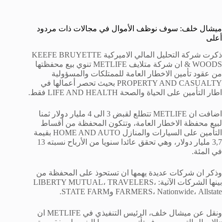
ميشال خلف: سوف نوظف الأموال في مجالات ذات مردود
أعلى
ذكرت شركة التحليل المالي الاميركية KEEFE BRUYETTE
& WOODS ان شركة متلايف METLIFE تنوي بيع محفظتها
من عقود تأمين الاخطار العامة للممتلكات والمسؤولية
PROPERTY AND CASUALTY بحيث تحصر أعمالها في
اطار التأمين على الحياة والصحة LIFE AND HEALTH فقط.
اضافت ان METLIFE تتطلع لقبض 3 الى 4 مليار دولار ثمنا
لبيع محفظة الاخطار العامة، وتتكون المحفظة من أقساط
التأمين على السيارات والمنازل HOME AND AUTO بقيمة
3,7 مليار دولار، وهي تحقق عائدا سنويا من الأرباح نسبته 13
في المئة.
وذكر ان شركات عديدة يهمها ان تستحوذ على المحفظة من
بينها الشركات الآتية: LIBERTY MUTUAL، TRAVELERS،
FARMERS، Nationwide، Allstate وSTATE FARM.
ونقل عن ميشال خلف، الرئيس التنفيذي في METLIFE ان