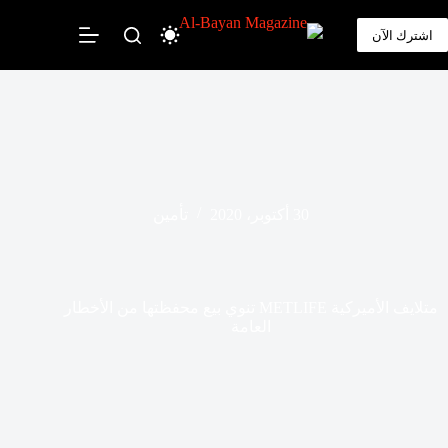
لتجاوز
لى
اشترك الآن
لمحتوى
30 أكتوبر، 2020
تأمين
متلايف الأميركية METLIFE تنوي بيع محفظتها من الأخطار
العامة