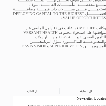
»الاموال التـــــي سوف تأتـــــي بهـــــا الينـــــا صفقـــــة
بيـــــع محفظـــــة التأمينـــــات العامـــــة، سوف
تستعمـــــل فـــــي مجـــــالات ذات قيمـــــة مضافــــــــــة
افضــــــــــل DEPLOYING CAPITAL TO THE HIGHEST
VALUE OPPORTUNITIES«.
وكانت METLIFE قد اعلنت في 17 أيلول الماضي عن
موافقتها على استحواذ مجموعة VERSANT HEALTH
للتأمين الصحي بقيمـــــة 1,675 مليـــــار دولار،
والمجموعـــــة المذكـــــورة تسوّق البرنامجيـــــن
المشهوريـــــن SUPERIOR VISION وDAVIS VISION.
ال
السابقة
ال
التالية
Newsletter Updates