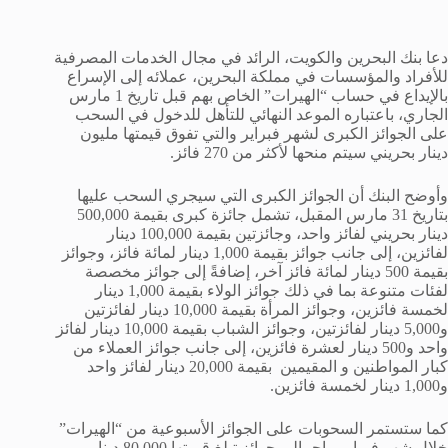
دعا بنك البحرين والكويت، الرائد في مجال الخدمات المصرفية
للأفراد والمؤسسات في مملكة البحرين، عملائه إلى الإسراع
بالإيداع في حساب “الهيرات” الخاص بهم قبل تاريخ 1 مارس
الجاري، باعتباره الموعد النهائي للتأهل للدخول في السحب
على الجوائز الكبرى لشهر فبراير والتي تفوق قيمتها مليون
دينار بحريني سيتم منحها لأكثر من 270 فائز.
وأوضح البنك أن الجوائز الكبرى التي سيجري السحب عليها
بتاريخ 31 مارس المقبل، تشمل جائزة كبرى بقيمة 500,000
دينار بحريني لفائز واحد، وجائزتين بقيمة 100,000 دينار
لفائزين، إلى جانب جوائز بقيمة 1,000 دينار لمائة فائز، وجوائز
بقيمة 500 دينار لمائة فائز آخر، إضافةً إلى جوائز مخصصة
لفئات متنوعة بما في ذلك جوائز الولاء بقيمة 1,000 دينار
لخمسة فائزين، وجوائز المرأة بقيمة 10,000 دينار لفائزتين
و5,000 دينار لفائزتين، وجوائز الشباب بقيمة 10,000 دينار لفائز
واحد و500 دينار لعشرة فائزين، إلى جانب جوائز العملاء من
كبار المواطنين و المقيمين بقيمة 20,000 دينار لفائز واحد
و1,000 دينار لخمسة فائزين.
كما ستستمر السحوبات على الجوائز الأسبوعية من “الهيرات”
خلال شهر فبراير، بإجمالي جوائز تبلغ قيمتها 80,000 دينار