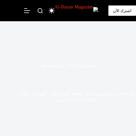
لتجاوز
لى
اشترك الآن
لمحتوى
17 فبراير، 2026
غير مصنف
بنك البحرين والكويت يدعو عملائه للإيداع في “الهيرات” للتأهل
لجوائز فبراير الكبرى