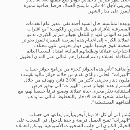
بحريني لأجل 44 فائز، ما يمنح العملاء فرصاً إضافية مميزة
للفوز على مدار الشهر.
وبهذه المناسبة، قال السيد أحمد تقي، مدير عام الخدمات
المصرفية للأفراد في بنك البحرين والكويت: “مع اقتراب
الموعد النهائي للإيداع للتأهل لجوائز فبراير الكبرى، ندعو
عملائنا الكرام إلى اغتنام هذه الفرصة المميزة للفوز بجوائز
ضخمة تفوق قيمتها مليون دينار بحريني، تلبي مختلف
احتياجات عملائنا وتطلعاتهم المالية، امتداداً لسعينا الدائم
لمكافأة العملاء ودعم استقرارهم المالي على المدى الطويل”.
وأضاف: “تأتي هذه الجوائز كجزء من برنامج جوائز حساب
“الهيرات” الحالي، والذي نقدم من خلاله جوائز مالية بقيمة 5
مليون دينار بحريني لأكثر من 2,000 فائز، ونهدف من خلال
استمرار هذه الجوائز ضمن “الهيرات” إلى توفير فرص
استثنائية تغيّر مجرى حياة عملائنا وتصنع فرقاً حقيقياً لهم، مع
مواصلة تشجيع ثقافة الادخار والتخطيط المالي بما يدعم
أهدافهم المستقبلية”.
يُشار إلى أن كل 50 ديناراً بحرينياً يتم إيداعها في حساب
“الهيرات” تمنح العميل فرصة واحدة للدخول في السحب على
الجوائز الكبرى إلى جانب السحوبات الأسبوعية. ويمكن للعملاء