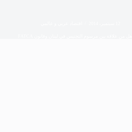
12 سبتمبر، 2014
اقتصاد عربي و عالمي
هل من علاقة بين مرسوم التجنيس في لبنان وقانون FATCA