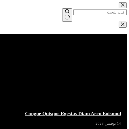
التجاوز
إلى
المحتوى
لا
توجد
Breaking News
نتائج
Congue Quisque Egestas Diam Arcu Euismod
14 نوفمبر، 2023