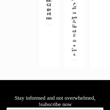
BE
م
GI
كلي
ga
من
rd
صو
ens
بال
طا
قة
ال
ش
م
سيّ
ة
Stay informed and not overwhelmed,
subscribe now!