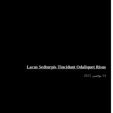
Lacus Sedturpis Tincidunt Odaliquet Risus
14 نوفمبر، 2023