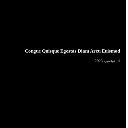
Congue Quisque Egestas Diam Arcu Euismod
14 نوفمبر، 2023