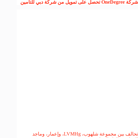
شركة OneDegree تحصل على تمويل من شركة دبي للتأمين
تحالف بين مجموعة شلهوب، LVMHg، وإعمار، وماجد