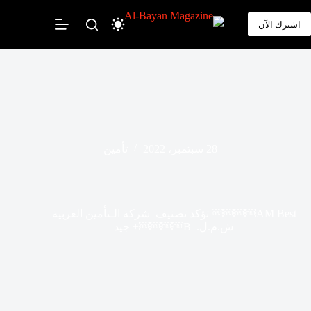
لتجاوز
لى
اشترك الآن
لمحتوى
28 سبتمبر، 2022
تأمين
AM Best￼￼￼￼ تؤكد تصنيف شركة الـتأمين العربية
ش.م.ل. B￼￼￼￼+ جيد