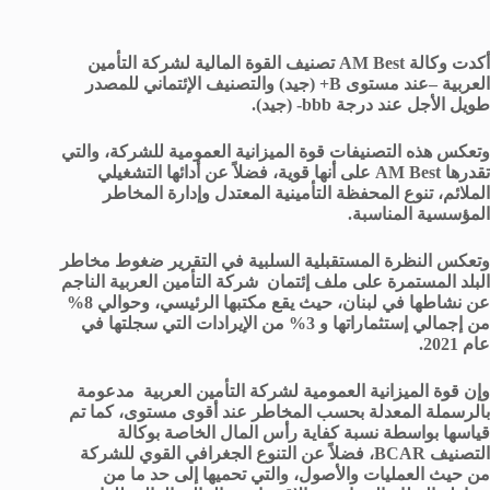
أكدت وكالة
AM Best تصنيف القوة المالية لشركة التأمين
العربية –عند مستوى
B+ (جيد) والتصنيف الإئتماني للمصدر
طويل الأجل عند درجة
bbb- (جيد).
وتعكس هذه التصنيفات قوة الميزانية العمومية للشركة، والتي
تقدرها
AM Best على أنها قوية، فضلاً عن أدائها التشغيلي
الملائم، تنوع المحفظة التأمينية المعتدل وإدارة المخاطر
المؤسسية المناسبة.
وتعكس النظرة المستقبلية السلبية في التقرير ضغوط مخاطر
البلد المستمرة على ملف إئتمان شركة التأمين العربية الناجم
عن نشاطها في لبنان، حيث يقع مكتبها الرئيسي، وحوالي 8%
من إجمالي إستثماراتها و 3% من الإيرادات التي سجلتها في
عام 2021.
وإن قوة الميزانية العمومية لشركة التأمين العربية مدعومة
بالرسملة المعدلة بحسب المخاطر عند أقوى مستوى، كما تم
قياسها بواسطة نسبة كفاية رأس المال الخاصة بوكالة
التصنيف
BCAR، فضلاً عن التنوع الجغرافي القوي للشركة
من حيث العمليات والأصول، والتي تحميها إلى حد ما من