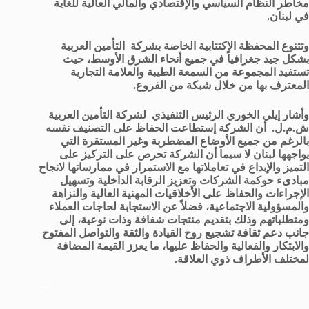
مخاطر النظام السياسي والإقتصادي والمالي العالية للغاية
في لبنان.
وتتنوع المحفظة الاكتتابية الخاصة بشركة التأمين العربية
بشكل جيد جغرافياً في جميع أنحاء الشرق الأوسط، حيث
تستفيد المجموعة من السمعة الطيبة والعلامة التجارية
المعترف بها من خلال شبكة من الفروع.
وأشار إيلي الخوري الرئيس التنفيذي لشركة التأمين العربية
ش.م.ل. أن الشركة إستطاعت الحفاظ على التصنيف نفسه
بالرغم من جميع الأوضاع المضطربة وغير المستقرة التي
يواجهها لبنان لا سيما أن الشركة تحرص على التركيز على
التميز والإبداع في تعاملاتها مع الاستمرار في ممارساتها لانجاح
مبادىء حوكمة الشركات وتعزيز الرقابة الداخلية وتسهيل
الإجراءات والحفاظ على الأخلاقيات المهنية العالية والنزاهة
والمسؤولية الاجتماعية، فضلاً عن الاستجابة لحاجات العملاء
ومتطلباتهم وذلك بتقديم منتجات شفافة وذات نوعية، إلى
جانب دعم ثقافة تشجيع روح القيادة والثقة والتواصل المفتوح
والابتكار والفعالية والحفاظ عليها، ما يعزز القيمة المضافة
لمختلف الأطراف ذوي العلاقة.