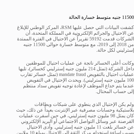
11500 جنيه متوسط خسارة الحالة
كشفت البيانات التي حصل عليها RSM، المركز الوطني للإبلاغ
عن الاحتيال والجرائم الإلكترونية في المملكة المتحدة، أن
الشركات قدمت 59192 تقريراً عن الاحتيال في الفترة الممتدة
من 2018 إلى 2019، مع متوسط خسارة حوالى 11500 جنيه
إسترليني لكل حالة.
وكانت أعلى الخسائر ناتجة عن عمليات احتيال للموظفين
داخل الشركة (تمثل 214 مليون جنيه إسترليني كخسائر)، تليها
عمليات احتيال بالتفويض mandate fraud (تمثل خسائر تقارب
100 مليون جنيه إسترليني). ويحدث الإحتيال في التفويض
عندما يتم خداع الموظف لإعادة توجيه تفويض سداد منتظم
إلى حساب المحتال.
ولم يكن الإحتيال الذي ينطوي على شيكات وبطاقات
بلاستيكية وحسابات مصرفية عبر الإنترنت بعيداً عن ذلك، حيث
كان يمثل 98 مليون جنيه إسترليني، في حين أسفرت عمليات
القرصنة عبر وسائل التواصل الاجتماعي أو البريد الإلكتروني
عن خسائر بلغت 11 مليون جنيه إسترليني. وأدى الاحتيال
بسبب إساءة استخدام مركز الثقة إلى الاحتيال بمبلغ 10 ملايين