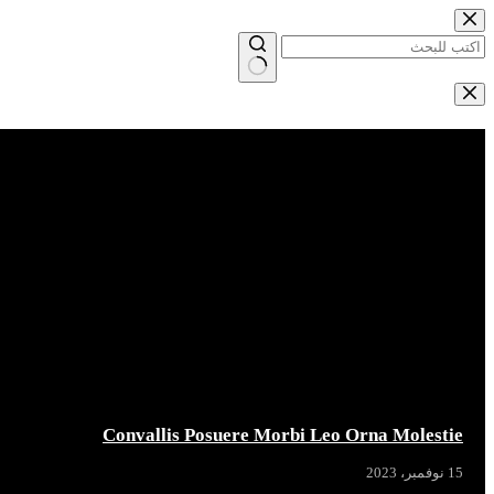
التجاوز
إلى
المحتوى
لا
توجد
Breaking News
نتائج
Convallis Posuere Morbi Leo Orna Molestie
15 نوفمبر، 2023