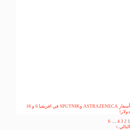
أسعار ASTRAZENECA وSPUTNIK في افريقيا 6 و 18
دولار!
6
…
4
3
2
1
التالي