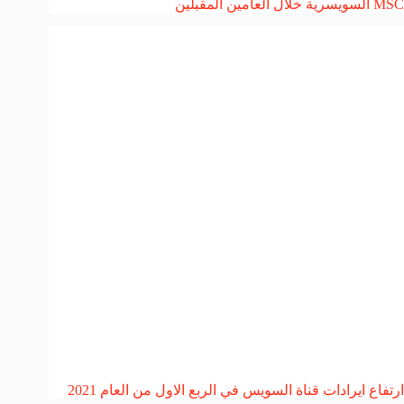
MSC السويسرية خلال العامين المقبلين
ارتفاع ايرادات قناة السويس في الربع الاول من العام 2021