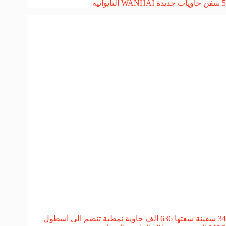
5 سفن حاويات جديدة WANHAI التايوانية
34 سفينة سعتها 636 الف حاوية نمطية تنضم الى اسطول