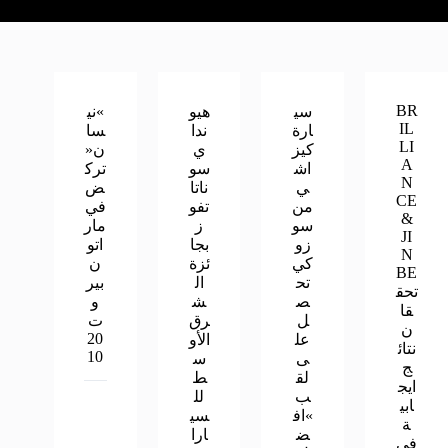
BR
سي
هيو
»ني
IL
ارة
ندا
سا
LI
كيز
ي
ن«
A
اش
سو
ترك
N
ي
ناتا
ض
CE
من
تفو
في
&
سو
ز
مار
JI
زو
بجا
اتو
N
كي
ئزة
ن
BE
تح
ال
بير
تحق
ص
ش
و
قا
ل
رق
ت
ن
20
عل
الأو
نتائ
10
ى
س
ج
لق
ط
ايج
ب
لل
ابي
»اف
سي
ة
ض
ارا
في