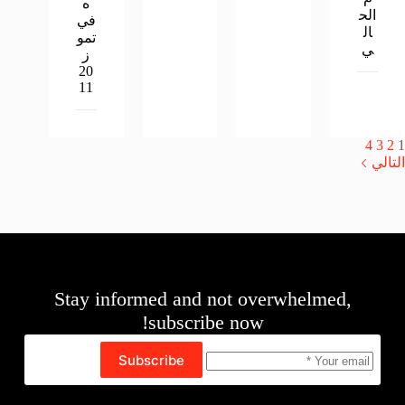
ه
الح
في
ال
تمو
ي
ز
20
11
4
3
2
1
التالي
Stay informed and not overwhelmed,
subscribe now!
Subscribe