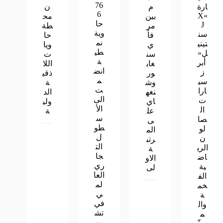
76
ارة
م
ن
6
»X
بين
مح
حا
J
مر
طة
وية
سن
فأ
حا
نم
تيني
ي
ويا
طي
ل«
سن
ت
ة
أبر
غاب
اللا
انض
ز
ور
ذقي
م
سي
وش
ة
ت
ارا
نغه
الد
الى
ت
اي
ولي
الأ
ال
عل
ة
س
صا
ى
طو
لو
الم
ل
ن
رتب
الت
الري
ة
جا
اض
الاو
ري
ية
لى
العا
الف
لم
خم
ي
ة
في
وال
تش
م
ري