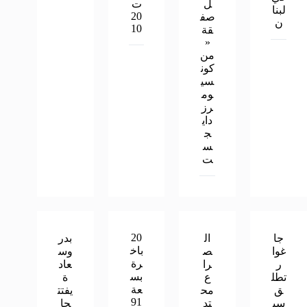
ل
ت
لبنا
20
صف
ن
10
قة
«
من
كون
سي
وم
رز
داي
ج
س
ت
20
جا
ال
بدر
باخ
غوا
ص
وس
رة
ر
را
عاد
بس
تطل
ع
ة
عة
ق
مح
يفتت
91
سي
تد
حا