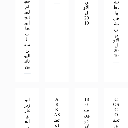
حج
نش
ن
ام
اط
الأو
لص
ها
ل
الح
20
في
10
أص
تش
حا
ري
ب
ن
ال
الأو
سف
ل
ن
20
10
اليو
ناني
ين
A
18
C
الو
R
0
OS
زير
K
C
ملي
غاز
AS
O
ون
ي
تحق
تض
دو
الع
ق
اع
لار
ري