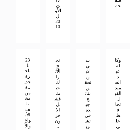
صفّ
ن
حة
الأو
ل
20
10
23
وكا
س
نج
1
لة
ي
ح
باخ
عب
لاي
الأت
رة
د
ن
را
جدي
الح
تحق
ك
دة
ميد
ق
حي
من
الفي
نتائ
ث
مخ
ل
ج
فش
تل
تحا
جي
ل
ف
ف
دة
الآ
الأن
ظ
في
خر
واع
عل
تش
ون
والأ
..
ى
ري