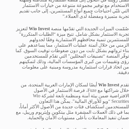
الاستخدام مع توفير مجموعة متنوعة من خيارات الاستثمار
التي تلبّي احتياجات جميع أنواع المستثمرين، إلى جانب تقديم
تجربة متميزة ومفضلّة لدى العملاء.”
صُمّمت الميزات الجديدة التي تقدّمها منصة
Wio Invest
لتعزيز
تجربة الاستثمار بشكل شامل. تتيح ميزة “الطلبات المتكررة”
للمستثمرين تنمية محافظهم الاستثمارية وفقًا لجدولهم
الزمني من خلال أتمتة عمليات الاستثمار، مما يساعدهم على
بناء ثرواتهم بشكل ثابت من دون ضغوطات توقيت السوق. كما
توفّر المنصة “تصنيفات المحللين” التي تقدّم للمستخدمين
رؤى وتقييمات من كبرى المؤسسات المالية، وذلك لتمكينهم
من اتخاذ قرارات استثمارية مدروسة ومبنية على معلومات
دقيقة.
تقدم
Wio Invest
أيضًا لسكان الإمارات العربية المتحدة، من
خلال شراكتها مع Fuze، فرصة الاستثمار في الأصول
الافتراضية ضمن بيئة آمنة ومنظمة تابعة لشركة Wio
Securities “ويو للأوراق المالية”. يمكّن هذا التعاون
للمستخدمين استكشاف فئات جديدة من الأصول الأكثر أماناً،
بما في ذلك العملات المشفرة مثل بيتكوين وإيثريوم وريبل، مع
ضمان تنفيذ المعاملات بأعلى مستويات الأمان والحماية.