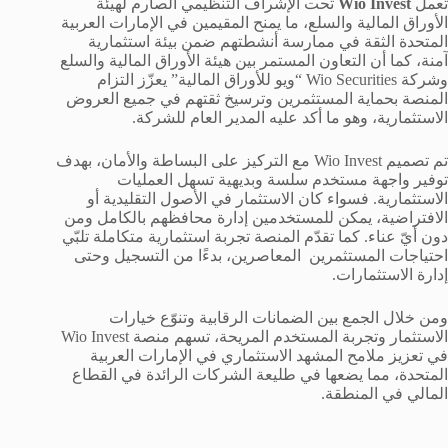
تعمل
Wio Invest
تحت الإشراف التنظيمي الصارم لهيئة
الأوراق المالية والسلع، ما يمنح المقيمين في الإمارات العربية
المتحدة الثقة في ممارسة أنشطتهم ضمن بيئة استثمارية
آمنة، كما أن التعاون المستمر بين هيئة الأوراق المالية والسلع
وشركة Wio Securities “ويو للأوراق المالية” يعزّز التزام
المنصة بحماية المستثمرين وترسيخ ثقتهم في جميع العروض
الاستثمارية، وهو ما أكد عليه المدير العام للشركة.
تم تصميم Wio Invest مع التركيز على البساطة والأمان، بهدف
توفير واجهة مستخدم سلسة وبديهية تسهل العمليات
الاستثمارية. فسواء كان الاستثمار في الأصول التقليدية أو
الافتراضية، يمكن للمستخدمين إدارة محافظهم بالكامل ومن
دون أيّ عناء. كما تقدّم المنصة تجربة استثمارية متكاملة تلبّي
احتياجات المستثمرين المعاصرين، بدءًا من التسجيل وحتى
إدارة الاستثمارات.
ومن خلال الجمع بين الضمانات الرقابية وتنوّع خيارات
الاستثمار وتجربة المستخدم المريحة، تسهم منصة Wio Invest
في تعزيز ملامح المشهد الاستثماري في الإمارات العربية
المتحدة، مما يضعها في طليعة الشركات الرائدة في القطاع
المالي في المنطقة.