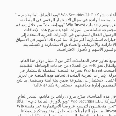
أعلنت شركة Wio Securities LLC “ويو للأوراق المالية ذ.م.م ”
، المنصة الرائدة في مجال الاستثمار الرقمي في المنطقة،
عن توسيع خدمات
Wio Invest
“ويو إنفست” من خلال إضافة
مجموعة شاملة من الميزات الجديدة. تتيح هذه الإضافات
الوصول الفعال للمقيمين في الإمارات العربية المتحدة إلى
خيارات استثمارية أكثر تنوّعًا، بما في ذلك الأسهم في الأسواق
الإماراتية والأمريكية، والصناديق الاستثمارية والاستئمانية،
وكسور الأسهم والأصول الافتراضية.
ومع تجاوز حجم المعاملات أكثر من 2 مليار دولار هذا العام،
وانتقال نحو 40% من العملاء من خدمات الوساطة التقليدية،
أصبحت
Wio Invest
بسرعة المنصة المفضلة للاستثمار في
دولة الإمارات العربية المتحدة. تساهم هذه المنصة في تعزيز
اعتماد الاستثمارات المتنوعة ضمن بيئة آمنة ومنظمة، ما يتيح
للمقيمين إدارة محافظهم الاستثمارية بكفاءة عالية.
في هذه المناسبة، صرّح مروان راشد بن هاشم، المدير العام
لشركة Wio Securities LLC “ويو للأوراق المالية ذ.م.م ” قائلًا:
“نحن متحمّسون لتوسيع عروضنا الاستثمارية عبر منصة
Wio
Invest
، ما يعزّز التزامنا بتقديم حلول آمنة ومبتكرة لعملائنا.
تتمثل رؤيتنا في التحوّل إلى منصة استثمارية متكاملة وسهلة