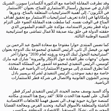
وقد تطرقت المقابلة الخاصة مع الدكتورة ألكساندرا سويزر، الشريك
الإداري في صندوق رأسمال الاستثماري للمناخ، بعنوان “الاستثمار
في الكربون”، إلى أهمية الاستراتيجيات المتعلقة بالمناخ، ودورها
وإمكاناتها في إعادة تعريف استراتيجيات الاستثمار مع تحقيق أهداف
المناخ في الوقت نفسه. كما سلطت هذه المقابلة الضوء على التزام
دولة قطر بتعزيز الاستدامة، مؤكدة على التقدم الملموس الذي
حققته الدولة في خلق بيئة صديقة للأعمال تتماشى مع استراتيجية
التنمية الوطنية الثالثة.
كما تضمن المنتدى حوارا مفتوحا مع سعادة الشيخ عبد الرحمن بن
فهد بن فيصل آل ثاني، الرئيس التنفيذي لمجموعة بنك الدوحة بعنوان
“استراتيجية التحول لبنك الدوحة ورؤيته لعام 2030” وحوارا آخر
بعنوان “وجهات نظر القيادة حول الابتكار والمرونة” شارك فيه مارك
كومبس، الرئيس التنفيذي لمجموعة آشمور في المملكة المتحدة.
كما تطرق المنتدى إلى موضوع الاستثمارات الرياضية في مقابلة
خاصة مع ديفيد سوجدن، الرئيس التنفيذي لشركة بريميير بادل
ومدير الشؤون القانونية والاتصال في شركة قطر للاستثمارات
الرياضية.
وأكد السيد يوسف محمد الجيدة، الرئيس التنفيذي لمركز قطر
للمال، على أهمية هذا الحدث قائلا: “لقد رسخ هذا المنتدى مكانته
كمنصة حوارية حيوية تهدف الى تعميق فهمنا للاتجاهات الاقتصادية
الناشئة والمتعلقة بالأسواق المالية، وتحديد الفرص ومعالجة القضايا
المحورية التي تشكل المستقبل الاقتصادي للمنطقة. ويكتسب