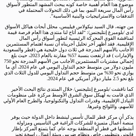
موضوع هذا العام أهمية خاصة كونه يبحث المشهد المتطور لأسواق
رأس المال سريعة النمو، بما في ذلك التحولات المحتملة في
التدفقات والاستراتيجيات والبنية الأساسية”.
من جهته، قال السيد نيكولاس فيليبس، محلل أبحاث هياكل الأسواق
لدى /بلومبرغ إنتليجنس/: “لقد أتاح لنا منتدى هذا العام فرصة قيمة
لمناقشة القوى المحركة الرئيسية لتطور أسواق رأس المال
الإقليمية. فقد أظهر آخر تحليل أجريناه أن نسبة اهتمام المستثمرين
الأجانب بالأسهم المدرجة في ثلاث دول خليجية هي (قطر والسعودية
والإمارات ) قد ارتفعت بنسبة 57% مقارنة بالعام 2023، حيث بلغ
إجمالي مشتريات المستثمرين الأجانب من الأسهم المدرجة نحو 750
مليون دولار من متوسط حجم التداول اليومي في عام 2024، أي ما
يوازي نحو 30% من متوسط حجم التداول اليومي للدول الثلاث الذي
بلغ نحو 2.5 مليار دولار أمريكي في عام 2024.
كما ناقشت /بلومبرغ إنتليجنس/ خلال المنتدى نتائج البحث الأخير
الذي قامت به لهيكل سوق الشرق الأوسط مركزة على منظومات
التبادل الإقليمية، وقدرات التداول والتكنولوجيا، والطرح العام الأولي
للأسهم، واللوائح وغيرها.
يذكر أن مركز قطر للمال تأسس لينشط داخل الدولة حيث يوفر
منصة أعمال متميزة للشركات الراغبة في التأسيس ومزاولة
أنشطتها في قطر أو المنطقة بوجه عام. كما يتمتع المركز بإطار
قانوني وتنظيمي خاص ونظام ضريبي وبيئة أعمال راسخة تجيز