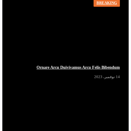
BREAKING
Ornare Arcu Duivivamus Arcu Felis Bibendum
14 نوفمبر، 2023