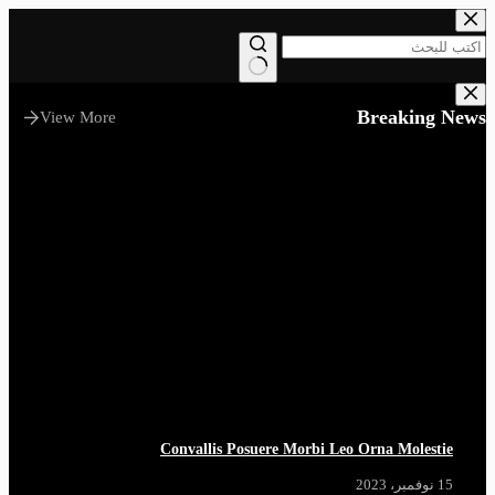
التجاوز
إلى
المحتوى
لا
توجد
Breaking News
View More
نتائج
Convallis Posuere Morbi Leo Orna Molestie
15 نوفمبر، 2023