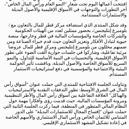
افتتحت أعمالها اليوم تحت شعار “النمو العام ورأس المال الخاص”،
آخر التطورات والتوجهات في الأسواق الإقليمية والأصول البديلة
والاستثمارات المستدامة.
وقد شكل المنتدى الذي استضافه مركز قطر للمال بالتعاون مع /
بلومبرغ إنتليجنس/، بحضور ممثلين لعدد من الهيئات الحكومية
والشركات الخاصة والمؤسسات المالية في قطر وخارجها، منصة
حيوية لتبادل الأفكار وتعزيز التعاون حيث قدم خبراء الصناعة ومن
ضمنهم محللون من بلومبرغ إنتليجنس ومركز قطر للمال عروضا
مرئية تفاعلية، وشاركوا في جلسات حوارية ألقت الضوء على تطور
الأسواق الإقليمية، والتحسينات في البنية الأساسية للتداول، والنمو
السريع للأسواق الخاصة والأصول البديلة، وناقشت تأثير الحوكمة
البيئية والاجتماعية والمؤسسية في دفع استراتيجيات الاستثمار
المستدام.
وتناولت الجلسة الافتتاحية للمنتدى التي حملت عنوان “أسواق رأس
المال في الشرق الأوسط: تطور التدفقات النقدية والاستراتيجيات
والهياكل” العلاقة التفاعلية بين أسواق رأس المال والأطر التنظيمية
ومرونة المؤسسات المالية، حيث قدمت رؤى وأفكارا مهمة حول
النظام المالي المتطور في المنطقة، فيما ركزت الجلسة الثانية التي
حملت عنوان “إفساح المجال للاستثمارات البديلة” على الدور
المتنامي للائتمان الخاص ورأس المال الاستثماري والأسهم الخاصة
في إعادة تشكيل المشهد الاستثماري الإقليمي.