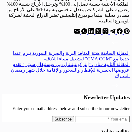
الملكية الأجنبية بنسبة تصل إلى 100% وترحيل الأرباح بنسبة 100%
وضريبة على الشركات بمعدل تنافسي بنسبة 10% على الأرباح من
مصادر محلية. بينما بلومبرغ إنتليجنس تعتبر الذراع البحثية لشركة
بلومبرغ العالمية.
ال
مقالة
السابقة
هيئة المنافذ البرية والبحرية السورية تبرم عقدا
جديداً مع "CMA CGM" لتشغيل ميناء اللاذقية
ال
مقالة
التالية
فنادق "إنتركونتيننتال دبي فيستيفال سيتي" تقدم
عروضها الحصرية للإفطار والسحور والإقامة خلال شهر رمضان
المبارك
Newsletter Updates
Enter your email address below and subscribe to our newsletter
Subscribe
مقالات مشابهة