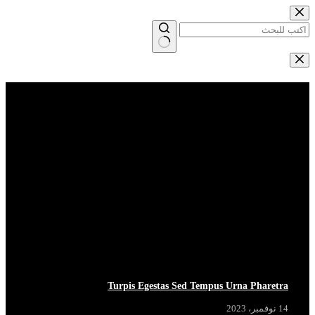
التجاوز
إلى
المحتوى
لا
توجد
Breaking News
View More
نتائج
Turpis Egestas Sed Tempus Urna Pharetra
14 نوفمبر، 2023