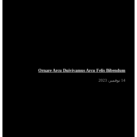
Ornare Arcu Duivivamus Arcu Felis Bibendum
14 نوفمبر، 2023