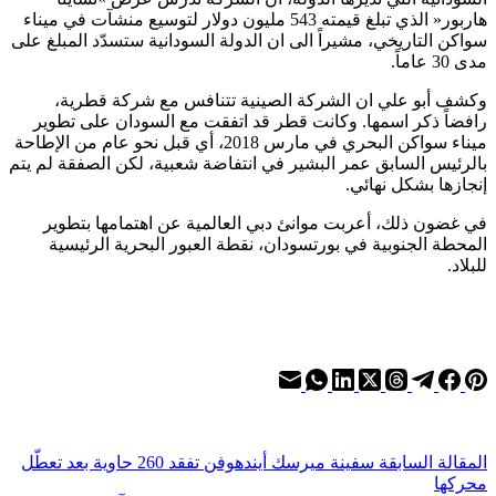
هاربور« الذي تبلغ قيمته 543 مليون دولار لتوسيع منشآت في ميناء
سواكن التاريخي، مشيراً الى ان الدولة السودانية ستسدّد المبلغ على
مدى 30 عاماً.
وكشف أبو علي ان الشركة الصينية تتنافس مع شركة قطرية،
رافضاً ذكر اسمها. وكانت قطر قد اتفقت مع السودان على تطوير
ميناء سواكن البحري في مارس 2018، أي قبل نحو عام من الإطاحة
بالرئيس السابق عمر البشير في انتفاضة شعبية، لكن الصفقة لم يتم
إنجازها بشكل نهائي.
في غضون ذلك، أعربت موانئ دبي العالمية عن اهتمامها بتطوير
المحطة الجنوبية في بورتسودان، نقطة العبور البحرية الرئيسية
للبلاد.
ال
مقالة
السابقة
سفينة ميرسك أيندهوفن تفقد 260 حاوية بعد تعطّل
محركها