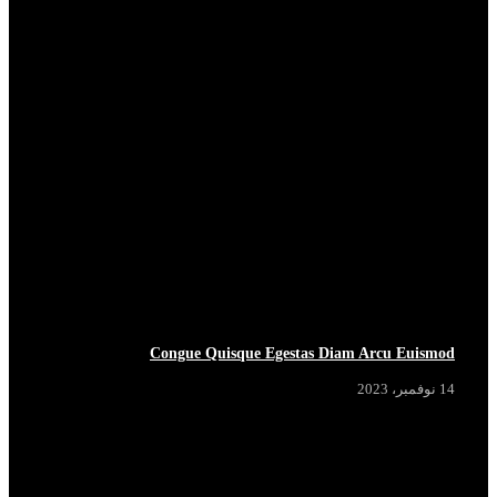
BREAKING
BREAKING
BREAKING
BREAKING
Congue Quisque Egestas Diam Arcu Euismod
14 نوفمبر، 2023