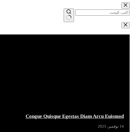
التجاوز
إلى
المحتوى
لا
توجد
Breaking News
نتائج
Congue Quisque Egestas Diam Arcu Euismod
14 نوفمبر، 2023