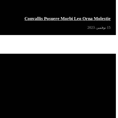
Convallis Posuere Morbi Leo Orna Molestie
15 نوفمبر، 2023
Popular News