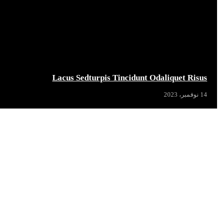
Lacus Sedturpis Tincidunt Odaliquet Risus
14 نوفمبر، 2023