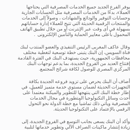
يوفر الفرع الجديد جميع الخدمات المصرفية التي يحتاجها
العملاء، بدءًا من الخدمات المصرفية مثل الحسابات الجارية
وحسابات التوفير والودائع والشهادات ، وصولاً إلى الخدمات
والمنتجات الرقمية الحديثة التي تتيح للعملاء إدارة حساباتهم
بسهولة في أى وقت عبر الإنترنت أو من خلال تطبيق الهاتف
المحمول بأعلى معايير الحماية والتأمين الإلكترونى .
وقال عاكف المغربى الرئيس التنفيذي والعضو المنتدب لبنك
قناة السويس، إن البنك يتبنى خطة توسعية لتغطية مختلف
محافظات الجمهورية، حيث يستهدف البنك في الفترة القادمة
إفتتاح العديد من الفروع الجديدة، بما يدعم توجهات البنك
المركزي المصري للوصول لكافة شرائح المجتمع.
أضاف أن البنك يحرص على تزويد فروعه الجديدة بكافة
التجهيزات الحديثة لضمان مستوي خدمة متميز للعميل، في
إطار خطة البنك التي ينتهجها للتطوير والميكنة معتمداً على
أحدث وسائل التكنولوجيا المتطورة في مجال الخدمات
المصرفية ويأتي ذلك تماشياً مع خطة الدولة نحو التحول
الرقمي بالإعتماد على التكنولوجيا الحديثة.
وأكد أن البنك يسعى بجانب التوسع في الفروع الجديدة، إلى
زيادة إنتشار ماكينات الصراف الآلي وتطوير خدماتها لتلبية