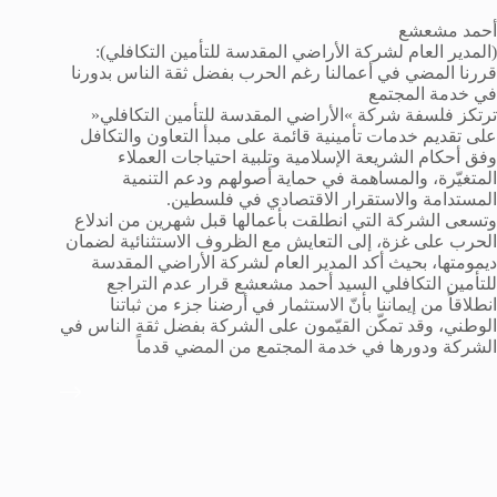
أحمد مشعشع
(المدير العام لشركة الأراضي المقدسة للتأمين التكافلي):
قررنا المضي في أعمالنا رغم الحرب بفضل ثقة الناس بدورنا
في خدمة المجتمع
ترتكز فلسفة شركة »الأراضي المقدسة للتأمين التكافلي«
على تقديم خدمات تأمينية قائمة على مبدأ التعاون والتكافل
وفق أحكام الشريعة الإسلامية وتلبية احتياجات العملاء
المتغيّرة، والمساهمة في حماية أصولهم ودعم التنمية
المستدامة والاستقرار الاقتصادي في فلسطين.
وتسعى الشركة التي انطلقت بأعمالها قبل شهرين من اندلاع
الحرب على غزة، إلى التعايش مع الظروف الاستثنائية لضمان
ديمومتها، بحيث أكد المدير العام لشركة الأراضي المقدسة
للتأمين التكافلي السيد أحمد مشعشع قرار عدم التراجع
انطلاقاً من إيماننا بأنّ الاستثمار في أرضنا جزء من ثباتنا
الوطني، وقد تمكّن القيّمون على الشركة بفضل ثقة الناس في
الشركة ودورها في خدمة المجتمع من المضي قدماً