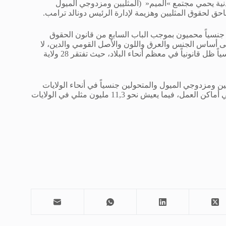
لمدنية يحمي مجتمع »الميم« (المثليين ومزدوجي الميول
ق لحقوق المثليين وهزيمة لإدارة الرئيس دونالد ترامب.
ليين والمتحولين جنسياً محميون بموجب الباب السابع من قانون الحقوق
لموظفين على أساس الجنس والعرق واللون والأصل القومي والدين، لا
سيما أن التحيز في مكان العمل ضد الموظفين المثليين والمتحولين جنسياً ظل قانونياً في معظم أنحاء البلاد، حيث تفتقر 28 ولاية
يون عامل من مجتمع المثليين ومزدوجي الميول والمتحولين جنسياً في أنحاء الولايات
المتحدة الأميركية، خصوصاً أن معظم الولايات تحميهم من الإضطهاد في أماكن العمل، فيما يعيش نحو 11,3 مليون مثلي في الولايات