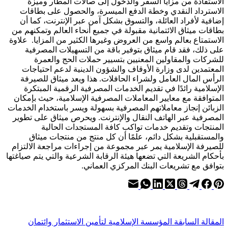
الاستفادة من مزايا السفر والدخول إلى صالات المطار وميزة
الاسترداد النقدي وخطة الدفع الميسرة، والحصول على بطاقات
إضافية لأفراد العائلة، والتسوق بشكل آمن عبر الإنترنت، كما أن
بطاقات ميثاق الائتمانية مقبولة في جميع أنحاء العالم وتمكنهم من
الاستمتاع بعالم واسع من العروض وغيرها الكثير من المزايا. علاوة
على ذلك، فقد قام ميثاق بتوفير باقة من التسهيلات المصرفية
للشركات والمقاولين المعنيين بتسيير حملات الحج والعمرة
المعتمدين لدى وزارة الأوقاف والشؤون الدينية لدعم احتياجات
الرأس المال العامل ولشراء الحافلات. هذا ويعد ميثاق للصيرفة
الإسلامية رائدًا في تقديم الخدمات المصرفية الرقمية المبتكرة
المتوافقة مع معايير المعاملات المصرفية الإسلامية، حيث بإمكان
الزبائن إنجاز معاملاتهم المصرفية بسهولة ويسر باستخدام الخدمات
المصرفية عبر الهاتف النقال والإنترنت. ويحرص ميثاق على تطوير
المنتجات وتقديم خدمات تواكب كافة المستجدات الحالية
والمستقبلية بشكل دائم، علمًا أن كل منتج من منتجات ميثاق
للصيرفة الإسلامية يمر عبر مجموعة من إجراءات مراجعة الالتزام
بأحكام الشريعة التي تضعها هيئة الرقابة الشرعية والتي يتم صياغتها
بتوافق مع تشريعات البنك المركزي العماني.
ال
مقالة
السابقة
المؤسسة الإسلامية لتأمين الاستثمار وائتمان