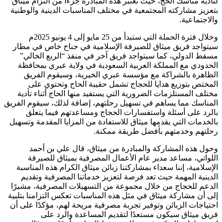
لتأدية مناسك الحج، حيث تعتبر هذه المبادرة جزءًا من التزام ميثاق
بتعزيز مشاركته المجتمعية في مختلف المناسبات الدينية والوطنية
والاجتماعية.
وخلال فترة الحملة التي ستبدأ من 25 مايو إلى 4 يونيو 2025م
سيتواجد فريق ميثاق للصيرفة الإسلامية في جناح خاص في مطار
مسقط الدولي، كما سيتواجد فريق آخر في منفذ “الربع الخالي”
الحدودي مع المملكة العربية السعودية في ولاية عبري بمحافظة
الظاهرة بالشراكة مع مؤسسة عبري الخيرية، وسيقوم الفريق
المختص بتوزيع هدايا للحجاج تشمل حقيبة الحاج وتحتوي على
مختلف المستلزمات الضرورية التي يستفيد منها الحاج أثناء تأدية
المناسك مما يساهم في تسهيل رحلتهم، إضافة لذلك، سيقوم الفريق
بالرد على أسئلة واستفسارات الحجاج ومساعدتهم فيما يتعلق
بالخدمات التي يقدمها ميثاق للاستفادة من المزايا المقدمة وتسهيل
رحلتهم وخدمتهم بأفضل طريقة ممكنة.
وحول هذه المشاركة والمبادرة من ميثاق، قال علي بن أحمد
اللواتي، مساعد مدير عام الأعمال المصرفية بميثاق للصيرفة
الإسلامية، إننا سعداء بمشاركتنا زبائن ميثاق الكرام هذه المناسبة
الدينية المهمة حيث تعد فرصة لتعزيز خدماتنا المصرفية وتقديم
الدعم للحجاج من خلال مجموعة من التسهيلات المصرفية، مشيرًا
إلى أن مشاركة ميثاق في مثل هذه المناسبات تعكس التزامنا بتلبية
احتياجات الزبائن وتوفير تجربة مصرفية مريحة لهم، مؤكدًا على أن
فريق ميثاق سيكون مستعدًا لتقديم المساعدة والرد على