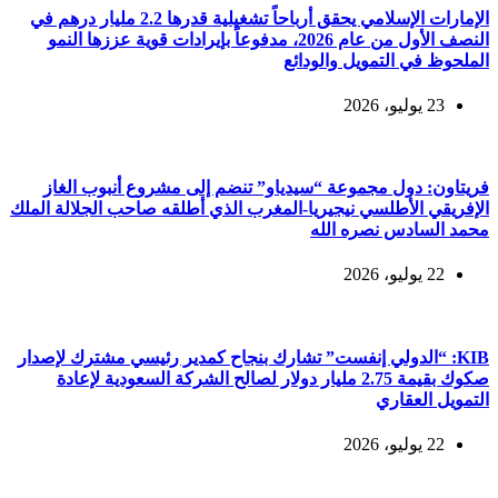
الإمارات الإسلامي يحقق أرباحاً تشغيلية قدرها 2.2 مليار درهم في
النصف الأول من عام 2026، مدفوعاً بإيرادات قوية عززها النمو
الملحوظ في التمويل والودائع
23 يوليو، 2026
فريتاون: دول مجموعة “سيدياو” تنضم إلى مشروع أنبوب الغاز
الإفريقي الأطلسي نيجيريا-المغرب الذي أطلقه صاحب الجلالة الملك
محمد السادس نصره الله
22 يوليو، 2026
KIB: “الدولي إنفست” تشارك بنجاح كمدير رئيسي مشترك لإصدار
صكوك بقيمة 2.75 مليار دولار لصالح الشركة السعودية لإعادة
التمويل العقاري
22 يوليو، 2026