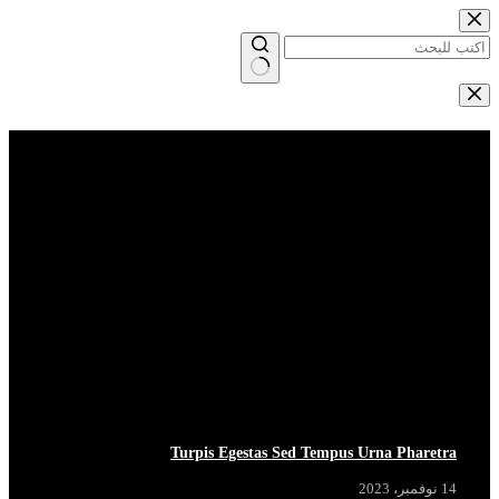
التجاوز
إلى
المحتوى
لا
توجد
Breaking News
View More
نتائج
Turpis Egestas Sed Tempus Urna Pharetra
14 نوفمبر، 2023