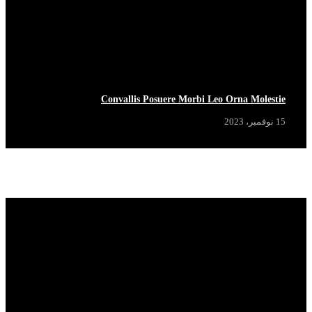
Convallis Posuere Morbi Leo Orna Molestie
15 نوفمبر، 2023
Popular News
View More