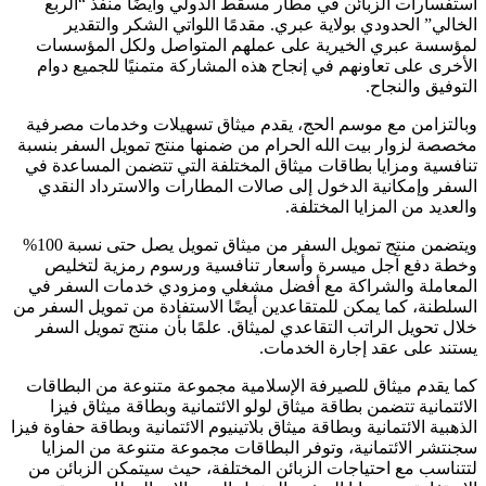
استفسارات الزبائن في مطار مسقط الدولي وأيضًا منفذ “الربع
الخالي” الحدودي بولاية عبري. مقدمًا اللواتي الشكر والتقدير
لمؤسسة عبري الخيرية على عملهم المتواصل ولكل المؤسسات
الأخرى على تعاونهم في إنجاح هذه المشاركة متمنيًا للجميع دوام
التوفيق والنجاح.
وبالتزامن مع موسم الحج، يقدم ميثاق تسهيلات وخدمات مصرفية
مخصصة لزوار بيت الله الحرام من ضمنها منتج تمويل السفر بنسبة
تنافسية ومزايا بطاقات ميثاق المختلفة التي تتضمن المساعدة في
السفر وإمكانية الدخول إلى صالات المطارات والاسترداد النقدي
والعديد من المزايا المختلفة.
ويتضمن منتج تمويل السفر من ميثاق تمويل يصل حتى نسبة 100%
وخطة دفع آجل ميسرة وأسعار تنافسية ورسوم رمزية لتخليص
المعاملة والشراكة مع أفضل مشغلي ومزودي خدمات السفر في
السلطنة، كما يمكن للمتقاعدين أيضًا الاستفادة من تمويل السفر من
خلال تحويل الراتب التقاعدي لميثاق. علمًا بأن منتج تمويل السفر
يستند على عقد إجارة الخدمات.
كما يقدم ميثاق للصيرفة الإسلامية مجموعة متنوعة من البطاقات
الائتمانية تتضمن بطاقة ميثاق لولو الائتمانية وبطاقة ميثاق فيزا
الذهبية الائتمانية وبطاقة ميثاق بلاتينيوم الائتمانية وبطاقة حفاوة فيزا
سجنتشر الائتمانية، وتوفر البطاقات مجموعة متنوعة من المزايا
لتتناسب مع احتياجات الزبائن المختلفة، حيث سيتمكن الزبائن من