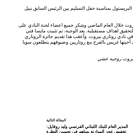
البريستول بمناسبة حفل التسليم بين الرئيس السابق نبيل
يروت خلال العام الماضي وشكر جميع اعضاء لجنة النادي على
قيق اهداف مستقبلية. بعد الوجبة، تم تثبيت مايسا فتي
ي نادي روتاري بيروت. وأعقب هذا تقديم جائزة الروتاري
ي أحيتها غريس بالفرح مع روتاريين وضيوفهم يتطلعون سويا
 بيروت روجيه عشي
ال
مقالة
التالية
المدير العام للبنك اللبناني الفرنسي وليد روفايل:
تخفيض عجز الموازنة يساهم في تحسين النظرة