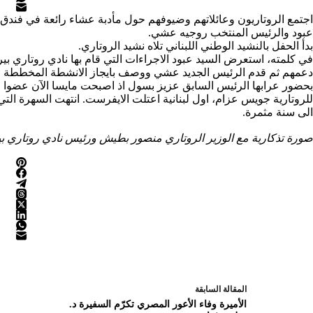
اجتمع الروتاريون وعائلاتهم وضيوفهم حول مأدبة عشاء رائعة في فندق 
عبود والرئيس المنتخب روجيه عشي.
بدأ الحفل بالنشيد الوطني اللبناني تلاه نشيد الروتاري.
في كلمته، استعرض السيد عبود الاجراءات التي قام بها نادي روتاري ب
دعمهم ثم قدم الرئيس الجديد عشي ووصف بايجاز الانشطة المخططة لتح
بحضور عرابها الرئيس السابق عزيز بسول اذ اصبحت مايسا الآن عضوا ف
للروتارية جويس عزام، اول لبنانية اعتلت الايفرست. انتهت السهرة الت
الى سنة مثمرة.
صورة تذكارية مع الوزير الروتاري منصور بطيش ورئيس نادي روتاري
ال
مقالة
السابقة
الأميرة وفاء الأعور المصري تكرّم السفيرة د.