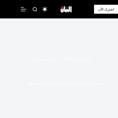
لتجاوز
لى
اشترك الآن
لمحتوى
19 مارس، 2019
مال و مصارف
سويسرا تعدّل قانون ضمان الودائع المصرفية