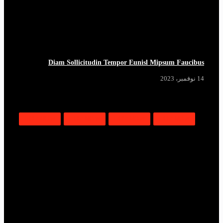
Diam Sollicitudin Tempor Eunisl Mipsum Faucibus
14 نوفمبر، 2023
HOT NOW
HOT NOW
HOT NOW
HOT NOW