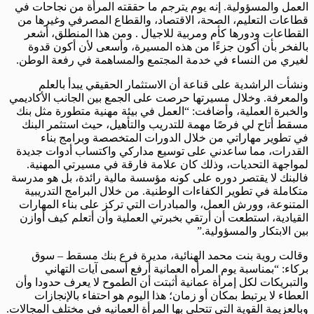
العمل والمسؤولية. إنه يوم يترجم ما حققته المرأة من نجاحات في
قطاعات التعليم، الصحة، الاقتصاد، والقطاع المصرفي وغيرها من
القطاعات ودورها كأم ومربية للاجيال . ومن هذا المنطلق، أشعر
بالفخر بأن أكون جزءًا من هذه المسيرة، وأسعى لأن أكون قدوة
لغيري من النساء في خدمة المجتمع والمساهمة في رفعة الوطن.
ونشأت الراشدية على قناعة أن الاستثمار الحقيقي يبدأ بالعلم
والمعرفة. وخلال مسيرتها حرصت على الجمع بين الجانب الأكاديمي
والخبرة العملية، وأضافت: “العمل في بيئة مهنية متطورة مثل بنك
مسقط أتاح لي فرصًا مهمة للتدريب والتأهيل، حيث استثمر البنك
في تطوير مهاراتي من خلال الدورات المتخصصة وبرامج بناء
القدرات، مما ساعدني على توسيع مداركي واكتساب أدوات جديدة
لمواجهة التحديات، وذلك كان علامة فارقة في مسيرتي المهنية.
فالبنك لا يقتصر دوره على كونه مؤسسة مالية رائدة، بل هو مدرسة
متكاملة في تطوير الكفاءات الوطنية. من خلال البرامج التدريبية
المتنوعة، وورش العمل، والمبادرات التي تركز على بناء المهارات
القيادية، استطعت أن أرتقي بخبرتي العملية وأن أتعلم كيف أوازن
بين الابتكار والمسؤولية.”
وقالت روية بنت محمد الهنائية، مديرة فرع بنك مسقط – سوق
بركاء: “بمناسبة يوم المرأه العمانية أرفع أسمى آيات التهاني
والتبريكات لكل إمرأة عمانية أثبتت أن الطموح لا يعرف حدودا وأن
العطاء لا يرتبط بمكان أو زمان؛ هذا اليوم هو احتفاء بالإنجازات
وبالعزيمة القوية التي تتحلى بها المرأة العمانيه في مختلف المجالات.