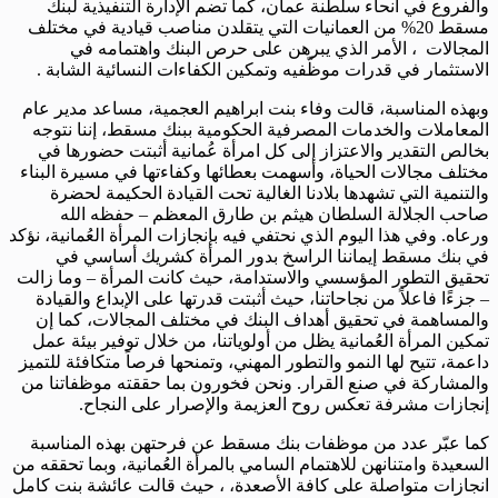
والفروع في أنحاء سلطنة عمان، كما تضم الإدارة التنفيذية لبنك
مسقط 20% من العمانيات التي يتقلدن مناصب قيادية في مختلف
المجالات ، الأمر الذي يبرهن على حرص البنك واهتمامه في
الاستثمار في قدرات موظّفيه وتمكين الكفاءات النسائية الشابة .
وبهذه المناسبة، قالت وفاء بنت ابراهيم العجمية، مساعد مدير عام
المعاملات والخدمات المصرفية الحكومية ببنك مسقط، إننا نتوجه
بخالص التقدير والاعتزاز إلى كل امرأة عُمانية أثبتت حضورها في
مختلف مجالات الحياة، وأسهمت بعطائها وكفاءتها في مسيرة البناء
والتنمية التي تشهدها بلادنا الغالية تحت القيادة الحكيمة لحضرة
صاحب الجلالة السلطان هيثم بن طارق المعظم – حفظه الله
ورعاه. وفي هذا اليوم الذي نحتفي فيه بإنجازات المرأة العُمانية، نؤكد
في بنك مسقط إيماننا الراسخ بدور المرأة كشريك أساسي في
تحقيق التطور المؤسسي والاستدامة، حيث كانت المرأة – وما زالت
– جزءًا فاعلاً من نجاحاتنا، حيث أثبتت قدرتها على الإبداع والقيادة
والمساهمة في تحقيق أهداف البنك في مختلف المجالات، كما إن
تمكين المرأة العُمانية يظل من أولوياتنا، من خلال توفير بيئة عمل
داعمة، تتيح لها النمو والتطور المهني، وتمنحها فرصاً متكافئة للتميز
والمشاركة في صنع القرار. ونحن فخورون بما حققته موظفاتنا من
إنجازات مشرفة تعكس روح العزيمة والإصرار على النجاح.
كما عبّر عدد من موظفات بنك مسقط عن فرحتهن بهذه المناسبة
السعيدة وامتنانهن للاهتمام السامي بالمرأة العُمانية، وبما تحققه من
انجازات متواصلة على كافة الأصعدة، ، حيث قالت عائشة بنت كامل