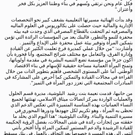
فكل عام ونحن نرتقي ونُسهم في بناء وطننا العزيز بكل فخر
وأعتزاز.”
وقد بدأت الهنائية مسيرتها التعليمية بشغف كبير نحو التخصصات
الإدارية والمالية حيث حصلت على بكالوريوس في العلوم الماليه
والمصرفيه ثم التحقت بالقطاع المصرفي الذي وجدت فيه بيئه
محفزة للنمو والتطور، فالبنك يعد من المؤسسات الرائدة التي تؤمن
بتمكين المرأة وتوفير بيئة عمل محفزة على الإبداع والتميز .
وأشارت: “من خلال عملي كمديرة فرع تعلمت الكثير عن القيادة
وإدارة الفرق، والتعامل مع مختلف شرائح المجتمع، وأنا فخورة بأن
أكون جزءا من مؤسسة تضع التنميه البشرية في مقدمة أولوياتها،
وتمنح المرأة العمانية مساحة حقيقية للإسهام في بناء الاقتصاد
الوطني. أما على المستوى الشخصي فأهتم بتطوير الذات من خلال
القراءة في مجالات القيادة والتمكين كما أحرص على المشاركة في
المبادرات المجتمعية التي تعزز دور المرأة في التميز”.
من حانبها، قدمت نعيمة بنت رشيد البلوشية، مديرة قسم الحلول
والعمليات الواردة بمركز اتصالات ميثاق الاسلامي، تهنئتها لجميع
النساء العمانيات بهذه المناسبة المتميزة التي تعكس الدعم الذي
تحظى به المرأة ، وهو تكريم لكل جهودها ودورها المحوري في
مسيرة التنمية والبناء. وقالت البلوشية: “هذا اليوم الذي يخلّد ما
حققته من إنجازات رائدة في شتى المجالات، بفضل الرؤية الحكيمة
للقيادة الرشيدة والدعم المستمر لتمكين المراة وأنا أفتخر بأنني
أنتمي الي هذه المسيرة خصوصاً بعد التحاقي بالعمل في بنك مسقط