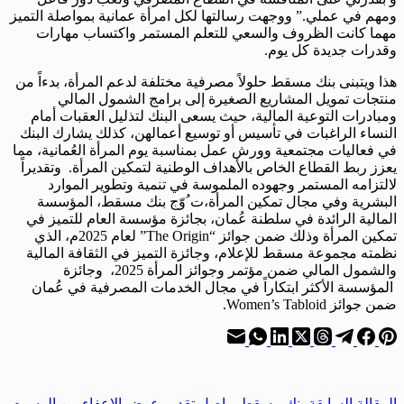
ومهم في عملي.” ووجهت رسالتها لكل امرأة عمانية بمواصلة التميز
مهما كانت الظروف والسعي للتعلم المستمر واكتساب مهارات
وقدرات جديدة كل يوم.
هذا ويتبنى بنك مسقط حلولاً مصرفية مختلفة لدعم المرأة، بدءاً من
منتجات تمويل المشاريع الصغيرة إلى برامج الشمول المالي
ومبادرات التوعية المالية، حيث يسعى البنك لتذليل العقبات أمام
النساء الراغبات في تأسيس أو توسيع أعمالهن، كذلك يشارك البنك
في فعاليات مجتمعية وورش عمل بمناسبة يوم المرأة العُمانية، مما
يعزز ربط القطاع الخاص بالأهداف الوطنية لتمكين المرأة. وتقديراً
لالتزامه المستمر وجهوده الملموسة في تنمية وتطوير الموارد
البشرية وفي مجال تمكين المرأة،ت ُوّج بنك مسقط، المؤسسة
المالية الرائدة في سلطنة عُمان، بجائزة مؤسسة العام للتميز في
تمكين المرأة وذلك ضمن جوائز “The Origin” لعام 2025م، الذي
نظمته مجموعة مسقط للإعلام، وجائزة التميز في الثقافة المالية
والشمول المالي ضمن مؤتمر وجوائز المرأة 2025، وجائزة
المؤسسة الأكثر ابتكاراً في مجال الخدمات المصرفية في عُمان
ضمن جوائز Women’s Tabloid.
ال
مقالة
السابقة
بنك مسقط يواصل تقديم عرض الإعفاء من الرسوم