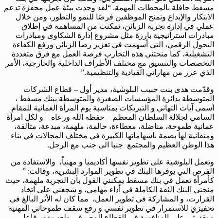
مسقط حافلة بالمحطات المهمة. “لقد وجدت بيئة عمل محفزة تدعم
الابتكار والإبداع وتمنح الموظفين فرصًا للنمو والتطور، ومن خلال
عملي في إدارة تجربة الزبائن، تمكنت من المساهمة في إطلاق
مبادرات استراتيجية بارزة مثل مشروع إدارة الشكاوى ومبادرات
التحول الرقمي، التي أسهمت في تعزيز رضا الزبائن ورفع الكفاءة
التشغيلية، كما منحتني هذه التجارب فرصة العمل مع فرق متعددة
التخصصات والتنسيق مع مختلف الأطراف الداخلية والخارجية، الأمر
الذي عزز من مهاراتي القيادية والتنظيمية.”
وقدّمت هدى بنت حبيب البلوشية، مدير أول – قطاع الشركات
المتوسطة بدائرة المؤسسات الصغيرة والمتوسطة ببنك مسقط ،
أسمى آيات التهاني و التبريكات بمناسبة يوم المرأة العمانية للمقام
السامي لجلالة السلطان المعظم – حفظه الله ورعاه – و لكل امرأة
عمانية طموحة، مناضلة، معطاءة، حالمة، ملهمة، مبدعة، متألقة،
ومتفانية لها بصمة باسهاماتها الكبيرة في مختلف المجالات في بناء
هذا الوطن العظيم والمجتمع جنبا الى جنب مع الرجل.
وتعمل البلوشية على تطوير نفسها أكاديميا و مهنياً، والاستفادة من
الفرص التي يوفرها البنك في تطوير الموارد البشرية، وقالت: ”
كأمرأة تعمل في بنك مسقط يمكنني القول بأن التجربة ملهمة، حيث
منحني البنك الثقة الكاملة في أداء مهامي، و شجعني على اتخاذ
القرارت، و المشاركة في تطوير العمل، مما كان له الأثر البالغ في
تحفيزي للاستمرار في تطوير نفسي و رفع سقف طموحاتي المهنية
و بقدرتي على المنافسة في القطاع المصرفي ولعب دور فاعل