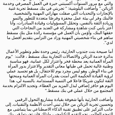
والتي مع مرور السنوات أكسبتني خبرة في العمل المصرفي وخدمة
الزبائن.” وأضافت البلوشية: ” تجربتي في بنك مسقط تجربة غنية
بالإنجازات والتحديات التي صقلت مهاراتي المهنية والشخصية.
فالبنك وفر لي بيئة عمل محفزة وفرصًا متعددة للتطور والنمو
وزيادة الثقة بالنفس، وتحمّل المسؤوليات وقيادة المبادرات، وأنا
أعتز بأنني كنت شاهدة ومشاركة في العديد من النجاحات التي
حققها البنك، وأؤمن بأن العمل في مؤسسة رائدة مثل بنك مسقط
ساهم في بناء شخصيتي المهنية وزاد من التزامي بتقديم أفضل ما
لدي”.
أما صبيحة بنت جندوب الحارثية، رئيس وحدة نظم وتطوير الأعمال
بدائرة خدمة الزبائن والاتصالات التجارية ببنك مسقط ، قالت: “يوم
المرأة العمانية يعد محطة فخر واعتزاز لكل عمانية، فهو مناسبة
وطنية غالية تحمل في طياتها معاني التقدير والاعتزاز بدور المرأة
في بناء الوطن. وهو ليس مجرد يوم للاحتفال، بل هو تجسيد عملي
لرؤية القيادة الحكيمة التي آمنت بقدرات المرأة العمانية ومنحتها
الثقة لتكون شريكا فاعلا في التنمية المستدامة. بالنسبة لي، هذا
اليوم هو حافز إضافي لبذل المزيد من العطاء، وتجديد الالتزام بخدمة
المجتمع من خلال عملي في بنك مسقط.”
وأضافت الحارثية بأنها شغوفة بقيادة مشاريع التحول الرقمي
وتحسين تجربة الزبائن من خلال تبني أحدث الأنظمة والتقنيات. إلى
جانب التركيز على تطبيق تقنية الذكاء الاصطناعي بما يتماشى مع
التوجه العالمي نحو التقدم التكنلوجي، ولذلك فإن تجربتها في بنك