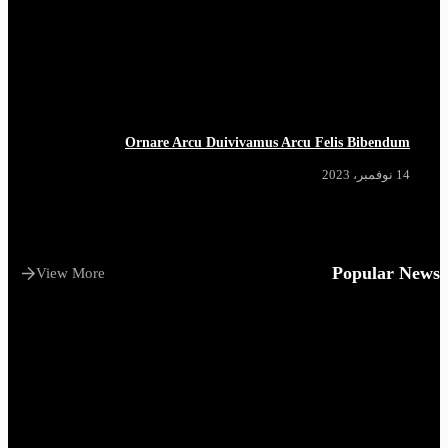
Ornare Arcu Duivivamus Arcu Felis Bibendum
14 نوفمبر، 2023
Popular News
View More