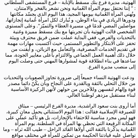
الهوتية، مديرة فرع بنك مسقط بالإنابة – فرع المستشفى السلطاني
: ” إننا نحتفل بيوم المرأة العُمانية ونحن نشعر بالفخر والامتنان،
ونُهني المرأة العُمانية بيومها المجيد، هذا اليوم الذي يجسّد مكانتها
ودورها الريادي في بناء الوطن، و نُبارك لكل امرأة عُمانية إنجازاتها،
مواصلين المضي قُدمًا في مسيرة العطاء والتميّز”. وعلى المستوى
الشخصي قالت الهوتية بأن تجربتها مع بنك مسقط مميزة وغنية
بالتحديات والفرص، ففي البداية عملت ضمن فريق محترف وبيئة
تحفز على الابتكار والتطوير المستمر، حيث اكتسبت مهارات مهمة
في تقديم الخدمات المصرفية، والتعامل مع الزبائن، و أيقنت من
خلال ذلك أهمية العمل الجماعي والالتزام بأعلى معايير الجودة، مما
ساعدها في بناء انطلاقة قوية لمشوارها المهني حتى وصلت اليوم
إلى منصب مديرة الفرع.
ودعت الهوتية النساء جميعاً إلى ضرورة تجاوز الصعوبات والتحديات
من خلال التحلي بالثقة وبالقدرة على النجاح وبأن يكُنّ دائماً مصدر
قوة وإلهام لنفسهن وللآخرين من حولهن لأنهن الركيزة الأساسية
لبناء مستقبل مزدهر لوطننا الغالي.
أما أروى بنت سعود الراشدية، مديرة الفرع الرئيسي – ميثاق
للصيرفة الإسلامية فقالت : هذا اليوم الاستثنائي يحمل معانٍ كبيرة،
فهو ليس مجرد مناسبة للاحتفاء بالإنجازات، بل هو تأكيد عملي على
المكانة الرفيعة التي تحظى بها المرأة في السلطنة. يوم المرأة
العُمانية يذكّرنا بالثقة التي أولاها القائد الراحل – طيب الله ثراه – وما
تواصل عليه قيادتنا الحكيمة من تمكين للمرأة في مختلف مواقع