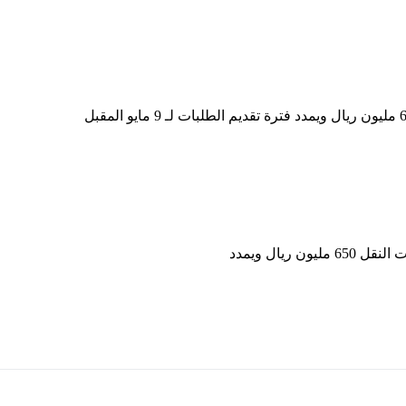
بنك قطر للتنمية يعلن تجاوز قيمة التسهيلات الائتمانية لطلبات النقل 650 مليون ريال ويمدد