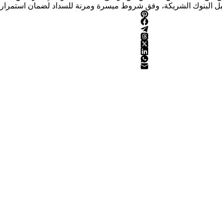
 قبل البنوك الشريكة، وفق شروط ميسرة ومرنة للسداد لضمان استمرارية