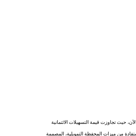
استقبال 1100 طلب انتقال لمحفظته التمويلية، المخصصة لبرنامج الضمانات الوطني، منذ إطلاقها في أكتوبر 2023 حتى الآن، حيث تجاوزت قيمة التسهيلات الائتمانية
ستفادة من ميزات المحفظة التمويلية، المصممة