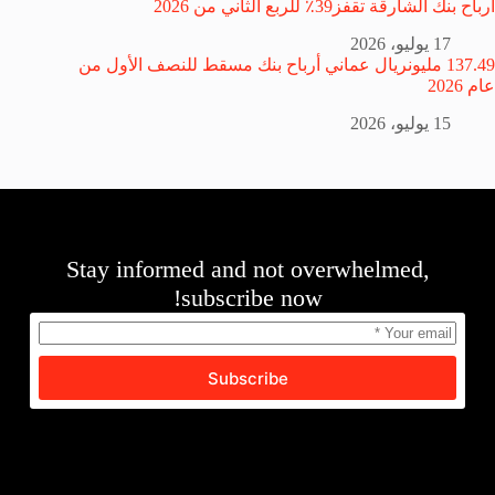
أرباح بنك الشارقة تقفز39٪ للربع الثاني من 2026
17 يوليو، 2026
137.49 مليونريال عماني أرباح بنك مسقط للنصف الأول من
عام 2026
15 يوليو، 2026
Stay informed and not overwhelmed,
subscribe now!
Subscribe