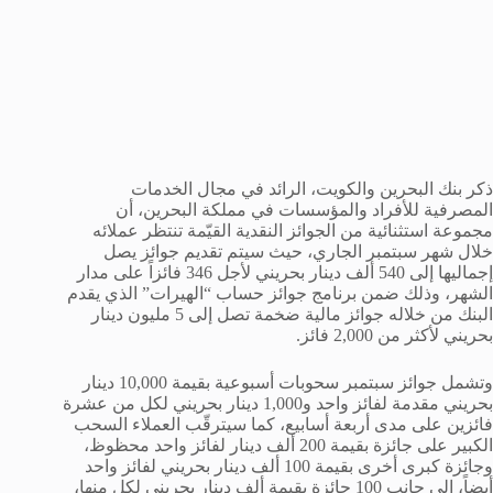
ذكر بنك البحرين والكويت، الرائد في مجال الخدمات
المصرفية للأفراد والمؤسسات في مملكة البحرين، أن
مجموعة استثنائية من الجوائز النقدية القيّمة تنتظر عملائه
خلال شهر سبتمبر الجاري، حيث سيتم تقديم جوائز يصل
إجماليها إلى 540 ألف دينار بحريني لأجل 346 فائزاً على مدار
الشهر، وذلك ضمن برنامج جوائز حساب “الهيرات” الذي يقدم
البنك من خلاله جوائز مالية ضخمة تصل إلى 5 مليون دينار
بحريني لأكثر من 2,000 فائز.
وتشمل جوائز سبتمبر سحوبات أسبوعية بقيمة 10,000 دينار
بحريني مقدمة لفائز واحد و1,000 دينار بحريني لكل من عشرة
فائزين على مدى أربعة أسابيع، كما سيترقّب العملاء السحب
الكبير على جائزة بقيمة 200 ألف دينار لفائز واحد محظوظ،
وجائزة كبرى أخرى بقيمة 100 ألف دينار بحريني لفائز واحد
أيضاً، إلى جانب 100 جائزة بقيمة ألف دينار بحريني لكل منها،