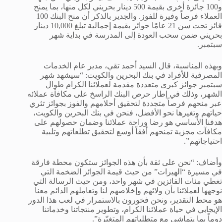
و100 جائزة أخرى بقيمة 500 دينار بحريني لكل منها، بما يمنح
العملاء فرصاً وفيرة للفوز. والجدير بالذكر أن منح البنك 100
فائز تحت سن 21 عامًا جوائز بقيمة إجمالية تبلغ 10,000 دينار
بحريني ضمن سحب العودة إلى المدرسة في بداية شهر
سبتمبر.
وبهذه المناسبة، قال السيد أحمد تقي، مدير عام الخدمات
المصرفية للأفراد في بنك البحرين والكويت: “سيشهد شهر
سبتمبر جوائز كبرى متعددة مقدمة لعملائنا الكرام طوال
الشهر، وذلك في إطار حرص البنك الراسخ على مكافأة عملائه
عبر منحهم فرصاً متجددة لتحقيق أحلامهم والفوز بجوائز تثري
حياتهم وتغيرها نحو الأفضل، فنحن في بنك البحرين والكويت،
هدفنا الأساسي هو رضا وراحة عملائنا وضمان حصولهم على
مكافآت مجزية تمنحهم أفقاً أوسع لتحقيق تطلعاتهم وتلبية
احتياجاتهم”.
وأضاف: “نحن على ثقة بأن هذه الجوائز ستكون محطة فارقة
في مسيرة “الهيرات” من حيث قيمة الجوائز الضخمة التي
تغطي مئات الفائزين في شهر واحد، ومن حيث الرسالة التي
نوجهها لعملائنا بأن ولائهم وإخلاصهم لنا وتعاملهم الدائم معنا
هو محط التقدير، ونحن فخورون بالاستمرار في لعب هذا الدور
الإيجابي في حياة عملائنا الكرام، وتطوير منتجاتنا وخدماتنا
دوماً بما يتماشى مع متطلباتهم المتغيّرة”.