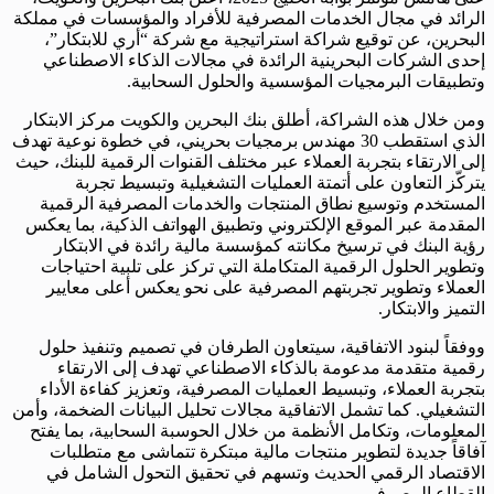
الرائد في مجال الخدمات المصرفية للأفراد والمؤسسات في مملكة
البحرين، عن توقيع شراكة استراتيجية مع شركة “أري للابتكار”،
إحدى الشركات البحرينية الرائدة في مجالات الذكاء الاصطناعي
وتطبيقات البرمجيات المؤسسية والحلول السحابية.
ومن خلال هذه الشراكة، أطلق بنك البحرين والكويت مركز الابتكار
الذي استقطب 30 مهندس برمجيات بحريني، في خطوة نوعية تهدف
إلى الارتقاء بتجربة العملاء عبر مختلف القنوات الرقمية للبنك، حيث
يتركّز التعاون على أتمتة العمليات التشغيلية وتبسيط تجربة
المستخدم وتوسيع نطاق المنتجات والخدمات المصرفية الرقمية
المقدمة عبر الموقع الإلكتروني وتطبيق الهواتف الذكية، بما يعكس
رؤية البنك في ترسيخ مكانته كمؤسسة مالية رائدة في الابتكار
وتطوير الحلول الرقمية المتكاملة التي تركز على تلبية احتياجات
العملاء وتطوير تجربتهم المصرفية على نحو يعكس أعلى معايير
التميز والابتكار.
ووفقاً لبنود الاتفاقية، سيتعاون الطرفان في تصميم وتنفيذ حلول
رقمية متقدمة مدعومة بالذكاء الاصطناعي تهدف إلى الارتقاء
بتجربة العملاء، وتبسيط العمليات المصرفية، وتعزيز كفاءة الأداء
التشغيلي. كما تشمل الاتفاقية مجالات تحليل البيانات الضخمة، وأمن
المعلومات، وتكامل الأنظمة من خلال الحوسبة السحابية، بما يفتح
آفاقاً جديدة لتطوير منتجات مالية مبتكرة تتماشى مع متطلبات
الاقتصاد الرقمي الحديث وتسهم في تحقيق التحول الشامل في
القطاع المصرفي.