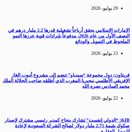
29 يوليو، 2026
الإمارات الإسلامي يحقق أرباحاً تشغيلية قدرها 2.2 مليار درهم في
النصف الأول من عام 2026، مدفوعاً بإيرادات قوية عززها النمو
الملحوظ في التمويل والودائع
23 يوليو، 2026
فريتاون: دول مجموعة “سيدياو” تنضم إلى مشروع أنبوب الغاز
الإفريقي الأطلسي نيجيريا-المغرب الذي أطلقه صاحب الجلالة الملك
محمد السادس نصره الله
22 يوليو، 2026
KIB: “الدولي إنفست” تشارك بنجاح كمدير رئيسي مشترك لإصدار
صكوك بقيمة 2.75 مليار دولار لصالح الشركة السعودية لإعادة
التمويل العقاري