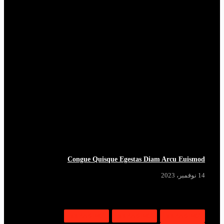
Congue Quisque Egestas Diam Arcu Euismod
14 نوفمبر، 2023
BREAKING
BREAKING
BREAKING