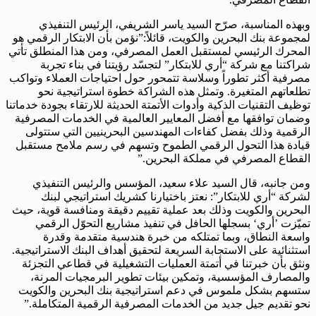
وبهذه المناسبة، صرّح السيد ياسر الشريفي، الرئيس التنفيذي
لمجموعة بنك البحرين والكويت، قائلاً:”نؤمن بأن الابتكار الرقمي هو
المحرك الرئيسي لمستقبل العمل المصرفي، ومن هذا المنطلق تأتي
شراكتنا مع شركة “أري للابتكار” لتجسّد رؤيتنا في بناء تجربة
مصرفية أكثر تطوراً وسلاسة تتمحور حول احتياجات العملاء وتواكب
تطلعاتهم المتغيرة. وتمثل هذه الشراكة خطوة استراتيجية نحو
توظيف التقنيات الذكية وأدوات الأتمتة الحديثة للارتقاء بجودة خدماتنا
وضمان توافقها مع أفضل المعايير العالمية في الخدمات المصرفية
الرقمية وذلك بفضل كفاءات المهندسين البحرينيين التي ستتولى
قيادة هذا التحول الرقمي الطموح وتسهم في رسم ملامح مستقبل
القطاع المصرفي في مملكة البحرين.”
ومن جانبه، قال السيد علاء سعيد، المؤسس والرئيس التنفيذي
لشركة “أري للابتكار”: نعتز باختيارنا كشريك استراتيجي لبنك
البحرين والكويت وذلك بعد عملية تقييم دقيقة ومنافسة قوية، حيث
تميّزت ’أري‘ بسجلها الحافل في تنفيذ مشاريع التحوّل الرقمي
واسعة النطاق، وبما تمتلكه من خبرة هندسية متقدمة وقدرة
استثنائية على الاستجابة السريعة لتحقيق أهداف البنك الاستراتيجية.
ونثق بأن خبرتنا في أتمتة العمليات التشغيلية في قطاعي التجزئة
والمصارف المؤسسية، وتمكين بيئات تطوير البرمجيات المرنة،
ستسهم بشكل ملموس في دعم استراتيجية بنك البحرين والكويت
نحو تقديم جيل جديد من الخدمات المصرفية الرقمية المتكاملة.”