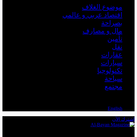
موضوع الغلاف
اقتصاد عربي و عالمي
بصراحة
مال و مصارف
تأمين
نقل
عقارات
سيارات
تكنولوجيا
سياحة
مجتمع
AR
English
اشترك الآن
The Leading Economic Magazine in the MENA Region