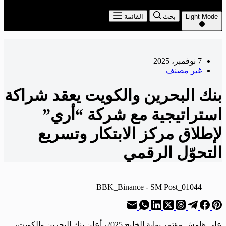
Light Mode
بحث
القائمة
7 نوفمبر، 2025
غير مصنف
بنك البحرين والكويت يعقد شراكة
استراتيجية مع شركة “أري”
لإطلاق مركز الابتكار وتسريع
التحوّل الرقمي
01044_BBK_Binance - SM Post
على هامش مؤتمر بوابة الخليج 2025، أعلن بنك البحرين والكويت،