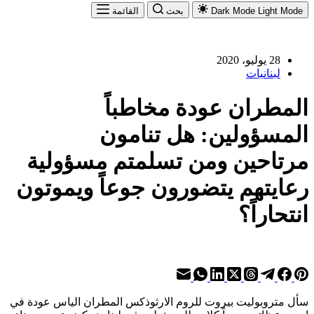
Light Mode
Dark Mode
بحث
القائمة
28 يوليو، 2020
لبنانيات
المطران عودة مخاطباً
المسؤولين: هل تنامون
مرتاحين ومن تسلمتم مسؤولية
رعايتهم يتضورون جوعاً ويموتون
انتحاراً؟
سأل متروبوليت بيروت للروم الارثوذكس المطران الياس عودة في