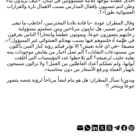
احدى عظاته موجهاً كلامه للمسؤولين في لبنان: »كيف تريدون بناء
وطن انتم تتسببون بإقفال المدارس بسبب الاهمال تارة والقرارات
العشوائية طوراً«؟.
وقال المطران عودة: »يا قادة بلادنا المحترمين، أخاطب ما تبقى
فيكم من ضمير، هل تنامون مرتاحين ومن تسلمتم مسؤولية
رعايتهم يتضورون جوعاً، ويموتون عطشاً وانتحاراً؟ الناس يغرقون
في ظلمة أدخلتموهم فيها بسبب نهجكم العشوائي غير المسؤول؟«،
مضيفاً: »في اي غابة نعيش؟ الا تؤثر فيكم رؤية كبار السن يأكلون
من مستودعات النفايات؟ ألم تصل أخبار من يقايض موجودات بيته
بعلبة حليب لرضيعه؟ ألم تلاحظوا عدد المؤسسات التي أغلقت
أبوابها، ولم تصلكم أعداد العاطلين من العمل؟ ولا تزالون تسمحون
بانهيار العملة وبرفع الأسعار من دون محاسبة«.
وبدورنا نسأل المطران: هل هو ينام ايضاً مرتاحاً لرؤية شعبه يتضور
جوعاً وينتحر ؟!