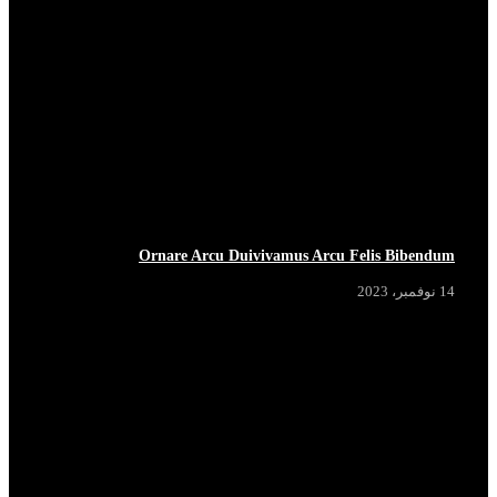
Ornare Arcu Duivivamus Arcu Felis Bibendum
14 نوفمبر، 2023