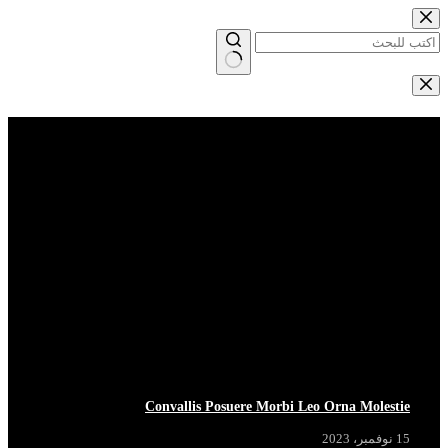
التجاوز
إلى
المحتوى
لا
توجد
Breaking News
View More
نتائج
Convallis Posuere Morbi Leo Orna Molestie
15 نوفمبر، 2023