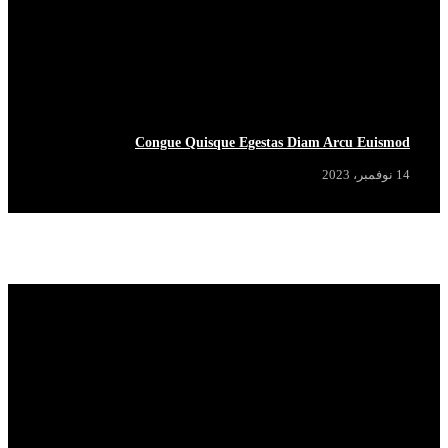
Congue Quisque Egestas Diam Arcu Euismod
14 نوفمبر، 2023
Popular News
View More