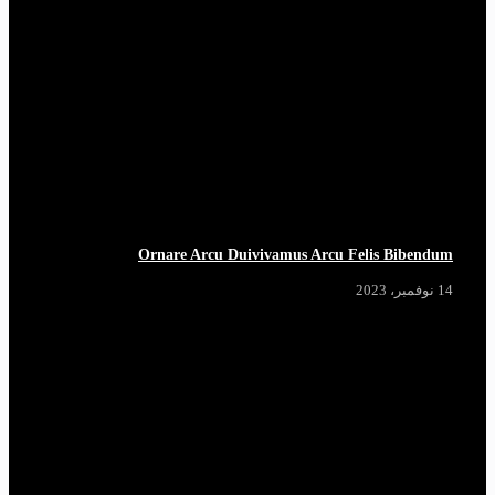
Ornare Arcu Duivivamus Arcu Felis Bibendum
14 نوفمبر، 2023