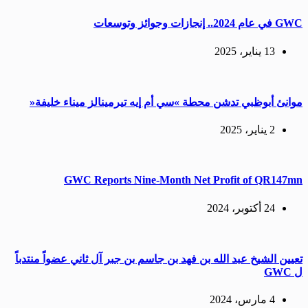
GWC في عام 2024.. إنجازات وجوائز وتوسعات
13 يناير، 2025
موانئ أبوظبي تدشن محطة »سي أم إيه تيرمينالز ميناء خليفة«
2 يناير، 2025
GWC Reports Nine-Month Net Profit of QR147mn
24 أكتوبر، 2024
تعيين الشيخ عبد الله بن فهد بن جاسم بن جبر آل ثاني عضواً منتدباً
ل GWC
4 مارس، 2024