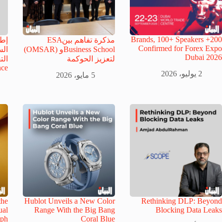
200+ Brands, 100+ Speakers
مذكرة تفاهم بينESA
إطل
Confirmed for Forex Expo
Business Schoolو (OMSAR)
ال
Dubai 2026
لتعزيز الحوكمة
الت
ce
2 يوليو، 2026
5 مايو، 2026
the
Hublot Unveils a New Color
Rethinking DLP: Beyond
ual
Range With the Big Bang
Blocking Data Leaks
aph
Coral Blue