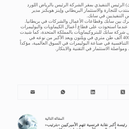
لرئيس التنفيذي بمقر الشركة الرئيس بالرياض اللورد
نتدب للتجارة والاستثمار البريطاني وإينز هوبكنز مدير
س التنفيذيين في سابك.
ترك بين سابك وقطاعات الأعمال والشركات في بريطانيا.
عندما استحوذت على قطاع أعمال الكيماويات والبوليمرات
ام 2006 والمعروف حالياً بمسمى شركة سابك للبتروكيماويات بالمملكة المتحدة، كما شيدت
مصنعاً جديداً لإنتاج البولي إيثيلين منخفض الكثافة بطاقة إنتاجية سنوية 400 ألف طن متري في ويلتون ويعد الأكبر من نوعه في
التنافسية في صناعة البوليمرات في السوق العالمية، مؤكداً
مواصلة الاستثمار في التقنية والابتكار.
ال
مقالة
التالية
رئيسة أكبر نقابة فرنسية تتهم الأميركيين »بترتيب«