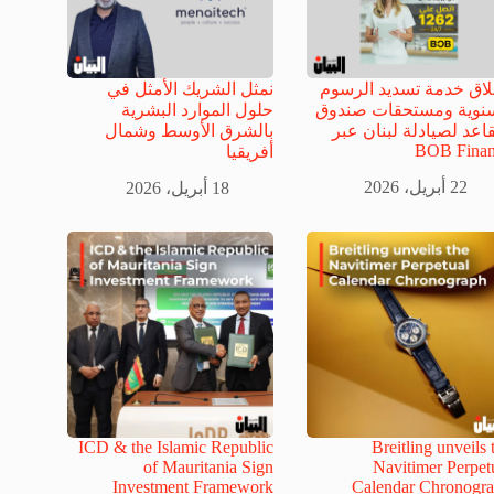
اق خدمة تسديد الرسوم
نمثل الشريك الأمثل في
سنوية ومستحقات صندوق
حلول الموارد البشرية
قاعد لصيادلة لبنان عبر
بالشرق الأوسط وشمال
BOB Finan
أفريقيا
22 أبريل، 2026
18 أبريل، 2026
ICD & the Islamic Republic
Breitling unveils 
of Mauritania Sign
Navitimer Perpet
Investment Framework
Calendar Chronogr