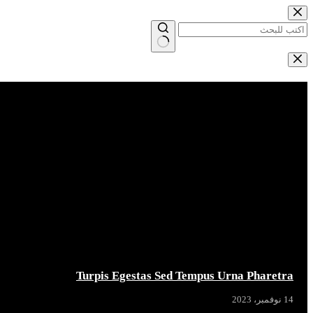
التجاوز
إلى
المحتوى
لا
توجد
Breaking News
نتائج
Turpis Egestas Sed Tempus Urna Pharetra
14 نوفمبر، 2023