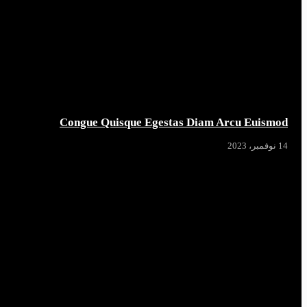
Congue Quisque Egestas Diam Arcu Euismod
14 نوفمبر، 2023